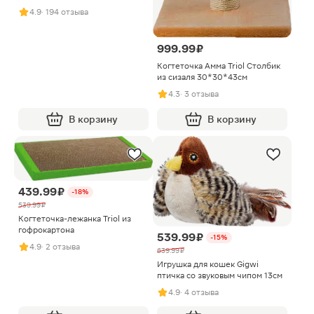
4.9
· 194 отзыва
999.99 ₽
Когтеточка Амма Triol Столбик
из сизаля 30*30*43см
4.3
· 3 отзыва
В корзину
В корзину
439.99 ₽
-18%
539.99 ₽
Когтеточка-лежанка Triol из
гофрокартона
539.99 ₽
-15%
4.9
· 2 отзыва
639.99 ₽
Игрушка для кошек Gigwi
птичка со звуковым чипом 13см
4.9
· 4 отзыва