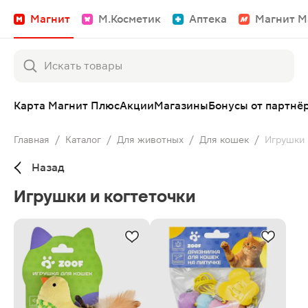
Магнит
М.Косметик
Аптека
Магнит М
Карта Магнит Плюс
Акции
Магазины
Бонусы от партнё
Главная
/
Каталог
/
Для животных
/
Для кошек
/
Игрушки 
Назад
Игрушки и когтеточки