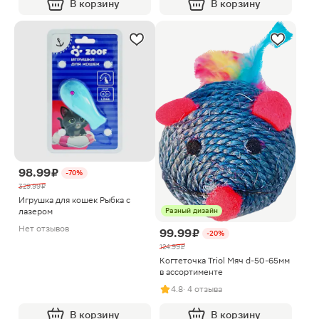
В корзину
В корзину
98.99 ₽
-70%
329.99 ₽
Игрушка для кошек Рыбка с
лазером
Разный дизайн
Нет отзывов
99.99 ₽
-20%
124.99 ₽
Когтеточка Triol Мяч d-50-65мм
в ассортименте
4.8
· 4 отзыва
В корзину
В корзину