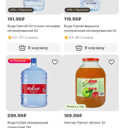
+5% с Премиум
+5% с Премиум
181.99 ₽
119.99 ₽
Вода Святой Источник питьевая
Вода Горная вершина
негазированная 5л
минеральная негазированная 5л
4.8
· 137 отзывов
4.9
· 69 отзывов
В корзину
В корзину
30 бонусов
Только у нас
599.99 ₽
169.99 ₽
Вода Кубай минеральная
Нектар Магнит яблоко 3л
природная 19л