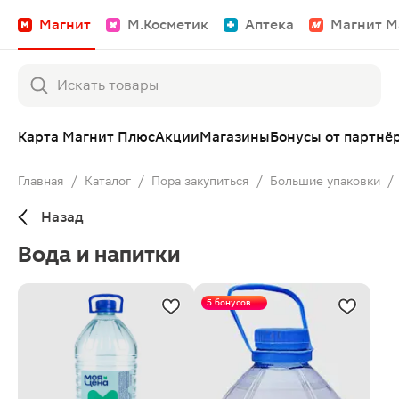
Магнит
М.Косметик
Аптека
Магнит М
Карта Магнит Плюс
Акции
Магазины
Бонусы от партнё
Главная
/
Каталог
/
Пора закупиться
/
Большие упаковки
/
Назад
Вода и напитки
5 бонусов