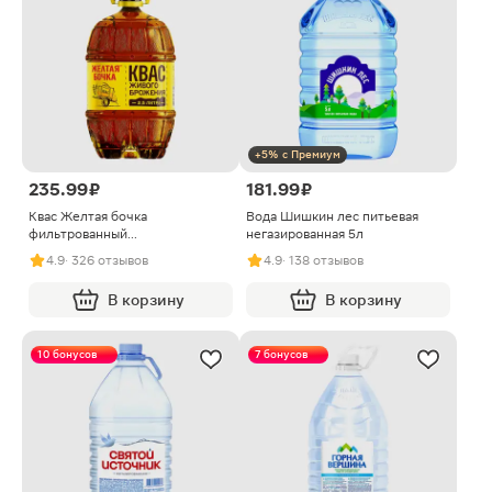
+5% с Премиум
235.99 ₽
181.99 ₽
Квас Желтая бочка
Вода Шишкин лес питьевая
фильтрованный
негазированная 5л
пастеризованный 2.5л
4.9
· 326 отзывов
4.9
· 138 отзывов
В корзину
В корзину
10 бонусов
7 бонусов