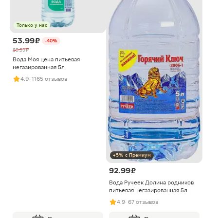
Только у нас
53.99 ₽
-40%
89.99 ₽
Вода Моя цена питьевая
негазированная 5л
4.9
· 1165 отзывов
+5% с Премиум
92.99 ₽
Вода Ручеек Долина родников
питьевая негазированная 5л
4.9
· 67 отзывов