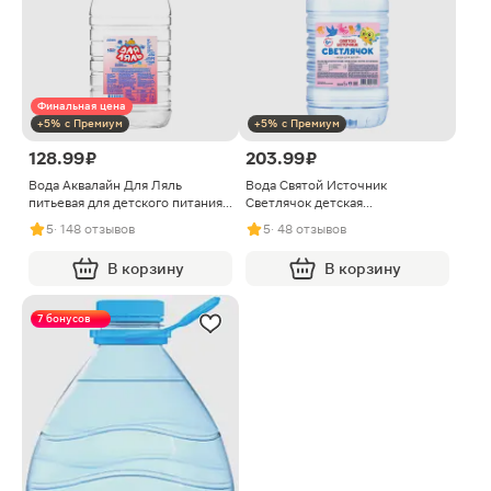
Финальная цена
+5% с Премиум
+5% с Премиум
128.99 ₽
203.99 ₽
Вода Аквалайн Для Ляль
Вода Святой Источник
питьевая для детского питания
Светлячок детская
негазированная 5л
негазированная 5л
5
· 148 отзывов
5
· 48 отзывов
В корзину
В корзину
7 бонусов