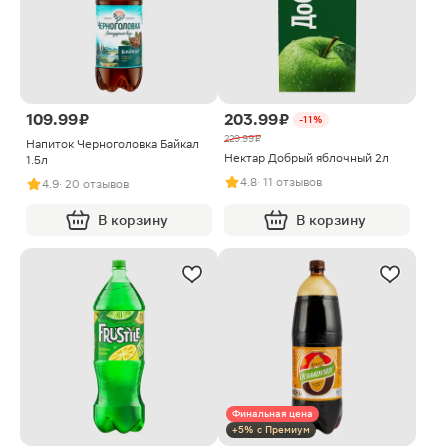
109.99 ₽
203.99 ₽
-11%
229.99 ₽
Напиток Черноголовка Байкал
Нектар Добрый яблочный 2л
1.5л
4.8
· 11 отзывов
4.9
· 20 отзывов
В корзину
В корзину
Финальная цена
+5% с Премиум