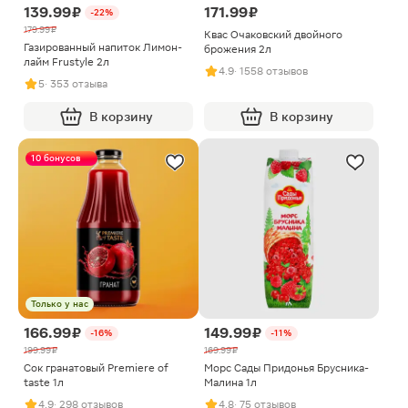
139.99 ₽
171.99 ₽
-22%
179.99 ₽
Квас Очаковский двойного
Газированный напиток Лимон-
брожения 2л
лайм Frustyle 2л
4.9
· 1558 отзывов
5
· 353 отзыва
В корзину
В корзину
10 бонусов
Только у нас
166.99 ₽
149.99 ₽
-16%
-11%
199.99 ₽
169.99 ₽
Сок гранатовый Premiere of
Морс Сады Придонья Брусника-
taste 1л
Малина 1л
4.9
· 298 отзывов
4.8
· 75 отзывов