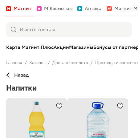
Магнит
М.Косметик
Аптека
Магнит М
Карта Магнит Плюс
Акции
Магазины
Бонусы от партнё
Главная
/
Каталог
/
Доставляем лето
/
Прохлада и свежест
Назад
Напитки