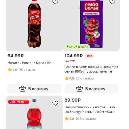
Разный дизайн
64.99 ₽
104.99 ₽
-16%
124.99 ₽
Напиток Бавария Кола 1.5л
Сок со вкусом вишни и мяты Моя
4.8
· 93 отзыва
семья 950мл в ассортименте
4.8
· 27 отзывов
В корзину
В корзину
Финальная цена
89.99 ₽
7 бонусов
Энергетический напиток Flash
Up Energy Мятный Лайм 450мл
4.8
· 109 отзывов
товар 18+