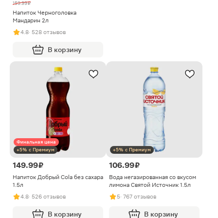
159.99 ₽
Напиток Черноголовка
Мандарин 2л
4.8
· 528 отзывов
В корзину
Финальная цена
+5% с Премиум
+5% с Премиум
149.99 ₽
106.99 ₽
Напиток Добрый Cola без сахара
Вода негазированная со вкусом
1.5л
лимона Святой Источник 1.5л
4.8
· 526 отзывов
5
· 767 отзывов
В корзину
В корзину