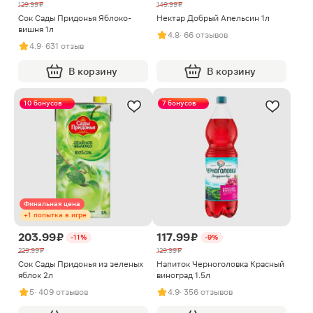
129.99 ₽
149.99 ₽
Сок Сады Придонья Яблоко-
Нектар Добрый Апельсин 1л
вишня 1л
4.8
· 66 отзывов
4.9
· 631 отзыв
В корзину
В корзину
10 бонусов
7 бонусов
Финальная цена
+1 попытка в игре
203.99 ₽
117.99 ₽
-11%
-9%
229.99 ₽
129.99 ₽
Сок Сады Придонья из зеленых
Напиток Черноголовка Красный
яблок 2л
виноград 1.5л
5
· 409 отзывов
4.9
· 356 отзывов