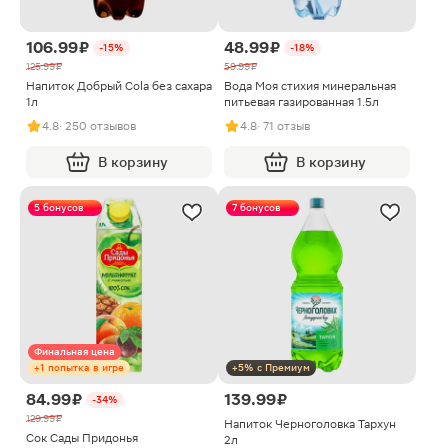
106.99 ₽
48.99 ₽
-15%
-18%
125.99 ₽
59.99 ₽
Напиток Добрый Cola без сахара
Вода Моя стихия минеральная
1л
питьевая газированная 1.5л
4.8
· 250 отзывов
4.8
· 71 отзыв
В корзину
В корзину
5 бонусов
7 бонусов
Финальная цена
+1 попытка в игре
+5% с Премиум
84.99 ₽
139.99 ₽
-34%
129.99 ₽
Напиток Черноголовка Тархун
Сок Сады Придонья
2л