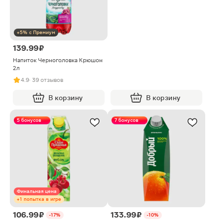
+5% с Премиум
139.99 ₽
Напиток Черноголовка Крюшон
2л
4.9
· 39 отзывов
В корзину
В корзину
5 бонусов
7 бонусов
Финальная цена
+1 попытка в игре
106.99 ₽
133.99 ₽
-17%
-10%