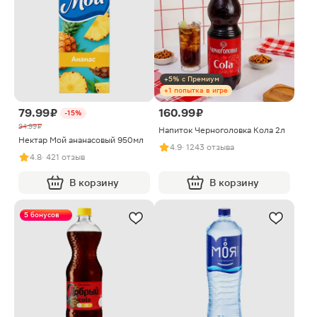
+5% с Премиум
+1 попытка в игре
79.99 ₽
160.99 ₽
-15%
94.99 ₽
Напиток Черноголовка Кола 2л
Нектар Мой ананасовый 950мл
4.9
· 1243 отзыва
4.8
· 421 отзыв
В корзину
В корзину
5 бонусов