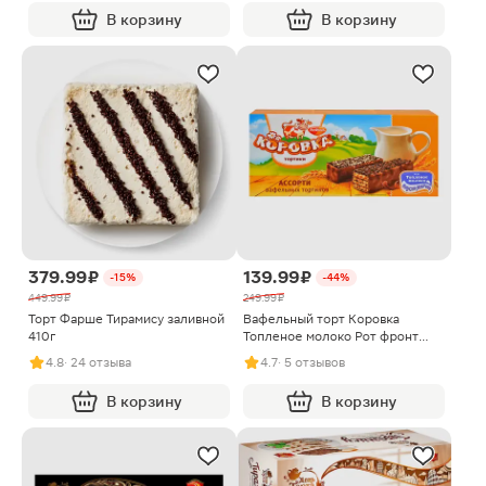
В корзину
В корзину
379.99 ₽
139.99 ₽
-15%
-44%
449.99 ₽
249.99 ₽
Торт Фарше Тирамису заливной
Вафельный торт Коровка
410г
Топленое молоко Рот фронт
200г
4.8
· 24 отзыва
4.7
· 5 отзывов
В корзину
В корзину