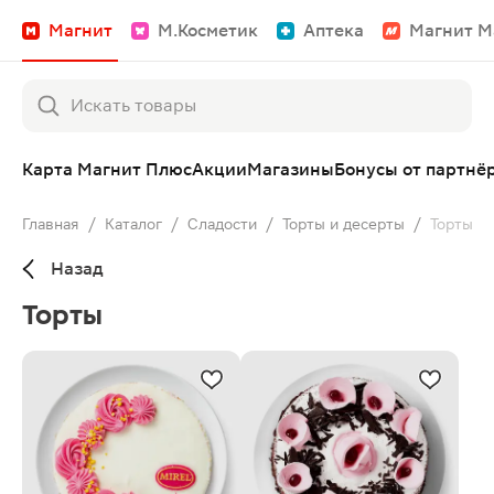
Магнит
М.Косметик
Аптека
Магнит М
Карта Магнит Плюс
Акции
Магазины
Бонусы от партнё
Главная
/
Каталог
/
Сладости
/
Торты и десерты
/
Торты
Назад
Торты