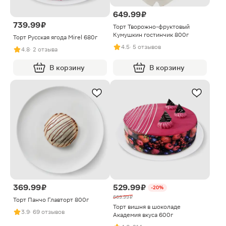
649.99 ₽
739.99 ₽
Торт Творожно-фруктовый
Кумушкин гостинчик 800г
Торт Русская ягода Mirel 680г
4.5
· 5 отзывов
4.8
· 2 отзыва
В корзину
В корзину
369.99 ₽
529.99 ₽
-20%
669.99 ₽
Торт Панчо Главторт 800г
Торт вишня в шоколаде
3.9
· 69 отзывов
Академия вкуса 600г