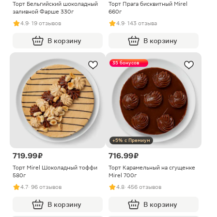
Торт Бельгийский шоколадный
Торт Прага бисквитный Mirel
заливной Фарше 330г
660г
4.9
· 19 отзывов
4.9
· 143 отзыва
В корзину
В корзину
35 бонусов
+5% с Премиум
719.99 ₽
716.99 ₽
Торт Mirel Шоколадный тоффи
Торт Карамельный на сгущенке
580г
Mirel 700г
4.7
· 96 отзывов
4.8
· 456 отзывов
В корзину
В корзину