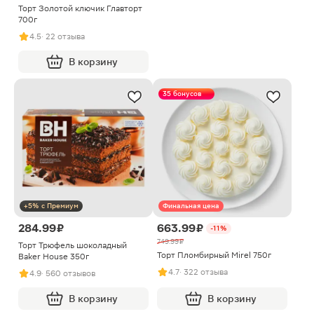
Торт Золотой ключик Главторт
700г
4.5
· 22 отзыва
В корзину
35 бонусов
+5% с Премиум
Финальная цена
284.99 ₽
663.99 ₽
-11%
749.99 ₽
Торт Трюфель шоколадный
Торт Пломбирный Mirel 750г
Baker House 350г
4.7
· 322 отзыва
4.9
· 560 отзывов
В корзину
В корзину