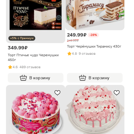
249.99 ₽
-28%
+5% с Премиум
349.99 ₽
Торт Черёмушки Тирамису 430г
349.99 ₽
4.8
· 9 отзывов
Торт Птичье чудо Черемушки
450г
4.6
· 489 отзывов
В корзину
В корзину