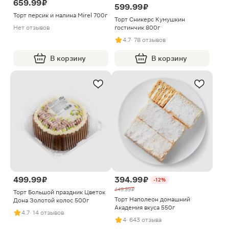
659.99 ₽
599.99 ₽
Торт персик и малина Mirel 700г
Торт Сникерс Кумушкин
гостинчик 800г
Нет отзывов
4.7
· 78 отзывов
В корзину
В корзину
499.99 ₽
394.99 ₽
-12%
449.99 ₽
Торт Большой праздник Цветок
Торт Наполеон домашний
Дона Золотой колос 500г
Академия вкуса 550г
4.7
· 14 отзывов
4
· 643 отзыва