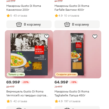
139.99 ₽
84.99 ₽
Макароны Gusto Di Roma
Макароны Gusto Di Roma
Каннелони 200г
Farfalle Бантики 400г
5
· 43 отзыва
4.9
· 10 отзывов
В корзину
В корзину
Только у нас
Создали для вас
69.99 ₽
64.99 ₽
-20%
-18%
88.49 ₽
79.99 ₽
Вермишель Gusto Di Roma
Макароны Gusto Di Roma
Vermicelli из твердых сортов
Tagliatelle Лапша 450г
400г
5
· 42 отзыва
4.9
· 197 отзывов