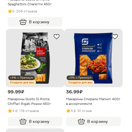
Spaghettini Спагетти 450г
5
· 206 отзывов
В корзину
+5% с Премиум
+5% с Премиум
Создали для вас
Создали для вас
99.99 ₽
36.99 ₽
Макароны Gusto Di Roma
Макароны Спирали Магнит 400г
Chiffari Rigati Рожки 450г
в ассортименте
4.8
· 178 отзывов
4.8
· 91 отзыв
В корзину
В корзину