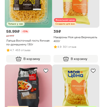
Финальная цена
Только у нас
Создали для вас
58.99 ₽
39 ₽
-15%
69.99 ₽
Макароны Моя цена Вермишель
Лапша Восточный гость Яичная
400г
по-домашнему 130г
4.9
· 301 отзыв
4.7
· 453 отзыва
В корзину
В корзину