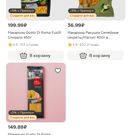
+5% с Премиум
+5% с Премиум
Создали для вас
Создали для вас
199.99 ₽
36.99 ₽
Макароны Gusto Di Roma Fusilli
Макароны Ракушки Семейные
Спирали 450г
секреты/Магнит 400г в
ассортименте
4.9
· 153 отзыва
4.8
· 402 отзыва
В корзину
В корзину
+5% с Премиум
Создали для вас
149.89 ₽
Макароны Gusto Di Roma