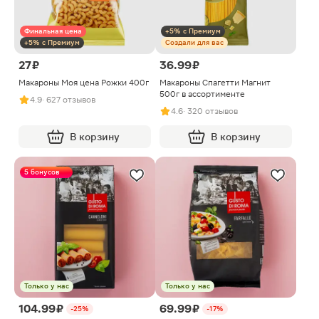
Финальная цена
+5% с Премиум
+5% с Премиум
Создали для вас
27 ₽
36.99 ₽
Макароны Моя цена Рожки 400г
Макароны Спагетти Магнит
500г в ассортименте
4.9
· 627 отзывов
4.6
· 320 отзывов
В корзину
В корзину
5 бонусов
Только у нас
Только у нас
104.99 ₽
69.99 ₽
-25%
-17%