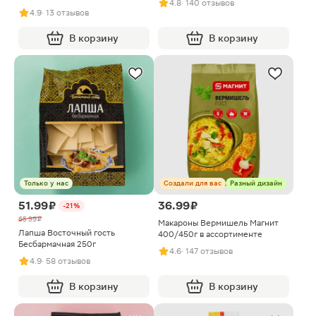
4.8
· 140 отзывов
4.9
· 13 отзывов
В корзину
В корзину
Только у нас
Создали для вас
Разный дизайн
51.99 ₽
36.99 ₽
-21%
65.99 ₽
Макароны Вермишель Магнит
Лапша Восточный гость
400/450г в ассортименте
Бесбармачная 250г
4.6
· 147 отзывов
4.9
· 58 отзывов
В корзину
В корзину