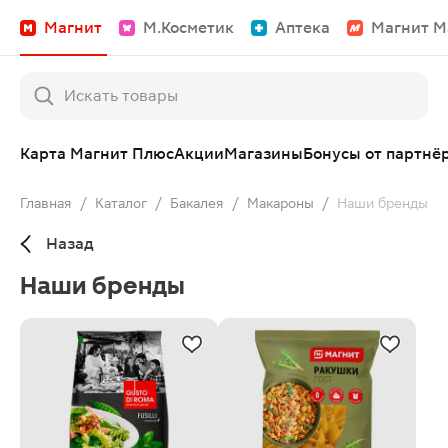
Магнит
М.Косметик
Аптека
Магнит М
Карта Магнит Плюс
Акции
Магазины
Бонусы от партнё
Главная
/
Каталог
/
Бакалея
/
Макароны
/
Наши бренды
Назад
Наши бренды