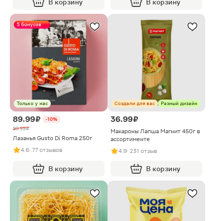
В корзину
В корзину
5 бонусов
Только у нас
Создали для вас
Разный дизайн
89.99 ₽
36.99 ₽
-10%
99.99 ₽
Макароны Лапша Магнит 450г в
Лазанья Gusto Di Roma 250г
ассортименте
4.6
· 77 отзывов
4.9
· 231 отзыв
В корзину
В корзину