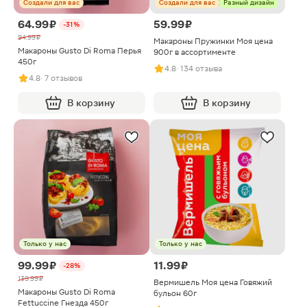
Создали для вас
Создали для вас
Разный дизайн
64.99 ₽
59.99 ₽
-31%
94.99 ₽
Макароны Пружинки Моя цена
Макароны Gusto Di Roma Перья
900г в ассортименте
450г
4.8
· 134 отзыва
4.8
· 7 отзывов
В корзину
В корзину
Только у нас
Только у нас
99.99 ₽
11.99 ₽
-28%
139.99 ₽
Вермишель Моя цена Говяжий
Макароны Gusto Di Roma
бульон 60г
Fettuccine Гнезда 450г