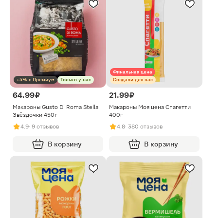
Финальная цена
+5% с Премиум
Только у нас
Создали для вас
64.99 ₽
21.99 ₽
Макароны Gusto Di Roma Stella
Макароны Моя цена Спагетти
Звёздочки 450г
400г
4.9
· 9 отзывов
4.8
· 380 отзывов
В корзину
В корзину