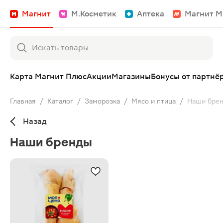
Магнит
М.Косметик
Аптека
Магнит М
Карта Магнит Плюс
Акции
Магазины
Бонусы от партнё
Главная
/
Каталог
/
Заморозка
/
Мясо и птица
/
Наши бре
Назад
Наши бренды