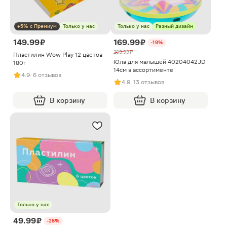
+5% с Премиум
Только у нас
Только у нас
Разный дизайн
149.99 ₽
169.99 ₽
-19%
209.99 ₽
Пластилин Wow Play 12 цветов
Юла для малышей 40204042JD
180г
14см в ассортименте
4.9
· 6 отзывов
4.8
· 13 отзывов
В корзину
В корзину
Только у нас
49.99 ₽
-28%