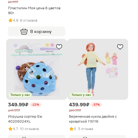
69.99 ₽
Пластилин Моя цена 6 цветов
90г
4.9
· 8 отзывов
В корзину
Только у нас
Только у нас
349.99 ₽
439.99 ₽
-22%
-37%
449.99 ₽
699.99 ₽
Игрушка сортер Еж
Беременная кукла двойня с
40205024XL
кроваткой 115116
4.7
· 10 отзывов
5
· 3 отзыва