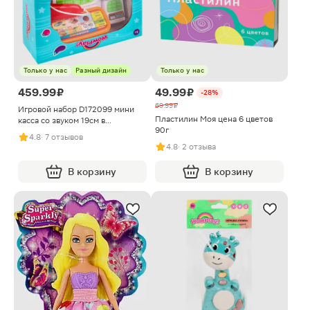
Только у нас
Разный дизайн
Только у нас
459.99 ₽
49.99 ₽
-28%
69.99 ₽
Игровой набор D172099 мини
Пластилин Моя цена 6 цветов
касса со звуком 19см в
90г
ассортименте
4.8
· 7 отзывов
4.8
· 2 отзыва
В корзину
В корзину