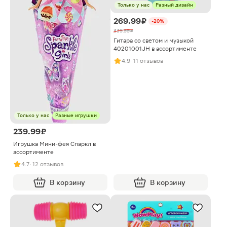
Только у нас
Разный дизайн
269.99 ₽
-20%
339.99 ₽
Гитара со светом и музыкой
40201001JH в ассортименте
4.9
· 11 отзывов
Только у нас
Разные игрушки
239.99 ₽
Игрушка Мини-фея Спаркл в
ассортименте
4.7
· 12 отзывов
В корзину
В корзину