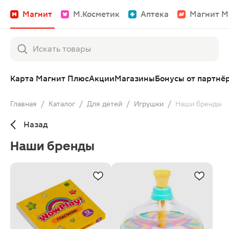
Магнит
М.Косметик
Аптека
Магнит М
Карта Магнит Плюс
Акции
Магазины
Бонусы от партнё
Главная
/
Каталог
/
Для детей
/
Игрушки
/
Наши бренды
Назад
Наши бренды