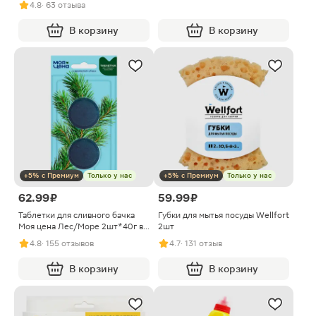
4.8
· 63 отзыва
В корзину
В корзину
+5% с Премиум
Только у нас
+5% с Премиум
Только у нас
62.99 ₽
59.99 ₽
Таблетки для сливного бачка
Губки для мытья посуды Wellfort
Моя цена Лес/Море 2шт*40г в
2шт
ассортименте
4.8
· 155 отзывов
4.7
· 131 отзыв
В корзину
В корзину