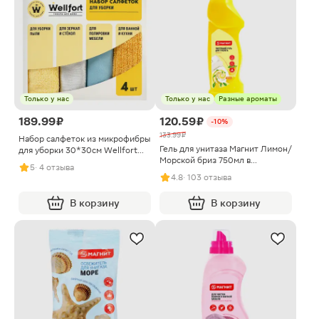
Только у нас
Только у нас
Разные ароматы
189.99 ₽
120.59 ₽
-10%
133.99 ₽
Набор салфеток из микрофибры
Гель для унитаза Магнит Лимон/
для уборки 30*30см Wellfort
Морской бриз 750мл в
4шт
5
· 4 отзыва
ассортименте
4.8
· 103 отзыва
В корзину
В корзину