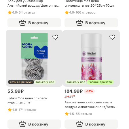
Блок для унитаза шар
Полотенца Моя цена
Альпийский воздух/Цветочный/
универсальные 20*25см 70шт
Лимон и мята Магнит 40г в
4.9
· 54 отзыва
4.9
· 166 отзывов
ассортименте
В корзину
В корзину
+5% с Премиум
Только у нас
Только у нас
Разные ароматы
53.99 ₽
184.99 ₽
-33%
279.99 ₽
Губки Моя цена спираль
Автоматический освежитель
стальные 2шт
воздуха Азиатская лилия/Белый
4.8
· 174 отзыва
грейпфрут/Лепестки жасмина и
4.5
· 33 отзыва
ванили Wellfort 250мл в
ассортименте
В корзину
В корзину