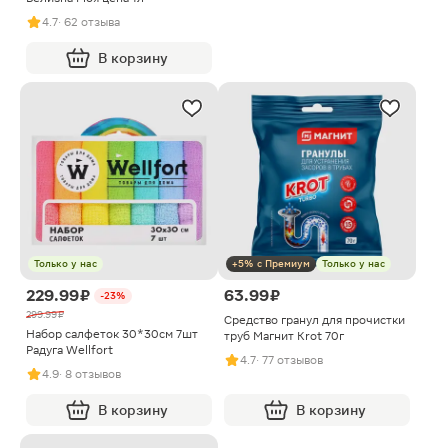
4.7
· 62 отзыва
В корзину
Только у нас
+5% с Премиум
Только у нас
229.99 ₽
63.99 ₽
-23%
299.99 ₽
Средство гранул для прочистки
Набор салфеток 30*30см 7шт
труб Магнит Krot 70г
Радуга Wellfort
4.7
· 77 отзывов
4.9
· 8 отзывов
В корзину
В корзину