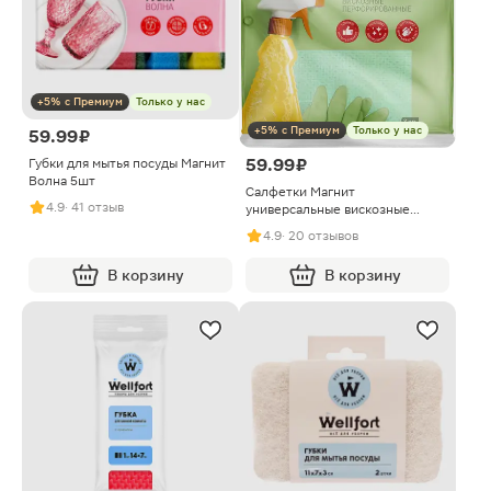
+5% с Премиум
Только у нас
+5% с Премиум
Только у нас
59.99 ₽
59.99 ₽
Губки для мытья посуды Магнит
Волна 5шт
Салфетки Магнит
4.9
· 41 отзыв
универсальные вискозные
перфорированные 34*38см 3шт
4.9
· 20 отзывов
В корзину
В корзину