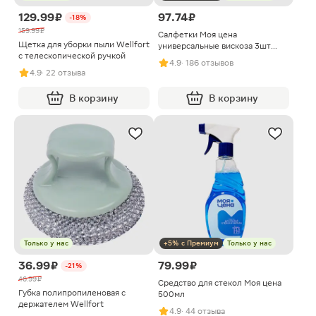
129.99 ₽
97.74 ₽
-18%
159.99 ₽
Салфетки Моя цена
Щетка для уборки пыли Wellfort
универсальные вискоза 3шт
с телескопической ручкой
30*38см в ассортименте
4.9
· 186 отзывов
4.9
· 22 отзыва
В корзину
В корзину
Только у нас
+5% с Премиум
Только у нас
36.99 ₽
79.99 ₽
-21%
46.99 ₽
Средство для стекол Моя цена
Губка полипропиленовая с
500мл
держателем Wellfort
4.9
· 44 отзыва