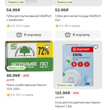
Только у нас
Только у нас
54.99 ₽
52.99 ₽
Губка для мытья ванной Wellfort
Губки для мытья посуды Wellfort
с профилем
2шт
4.9
· 24 отзыва
4.9
· 59 отзывов
В корзину
В корзину
Только у нас
49.99 ₽
-20%
62.99 ₽
Мыло хозяйственное Магнит
Только у нас
72% 200г
123.99 ₽
-31%
4.9
· 307 отзывов
179.99 ₽
Соль для посудомоечных машин
Магнит 1.5кг