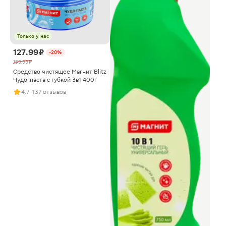
Только у нас
127.99 ₽
-20%
159.99 ₽
Средство чистящее Магнит Blitz
Чудо-паста с губкой 3в1 400г
4.7
· 137 отзывов