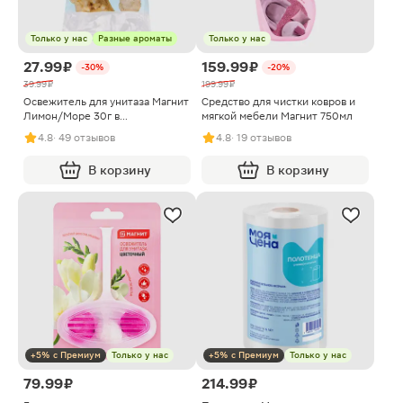
Только у нас
Разные ароматы
Только у нас
27.99 ₽
159.99 ₽
-30%
-20%
39.99 ₽
199.99 ₽
Освежитель для унитаза Магнит
Средство для чистки ковров и
Лимон/Море 30г в
мягкой мебели Магнит 750мл
ассортименте
4.8
· 49 отзывов
4.8
· 19 отзывов
В корзину
В корзину
+5% с Премиум
Только у нас
+5% с Премиум
Только у нас
79.99 ₽
214.99 ₽