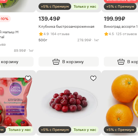
+5% с Премиум
Только у нас
+5% с Премиум
139.49 ₽
199.99 ₽
-10%
Клубника быстрозамороженная
Виноград ассорти 
й малыш M
4.9
· 164 отзыва
4.5
· 125 отзывов
nal
500г
278.99 ₽ · 1кг
зыва
89.99 ₽ · 1кг
 корзину
В корзину
В ко
ум
Только у нас
+5% с Премиум
Только у нас
+5% с Премиум