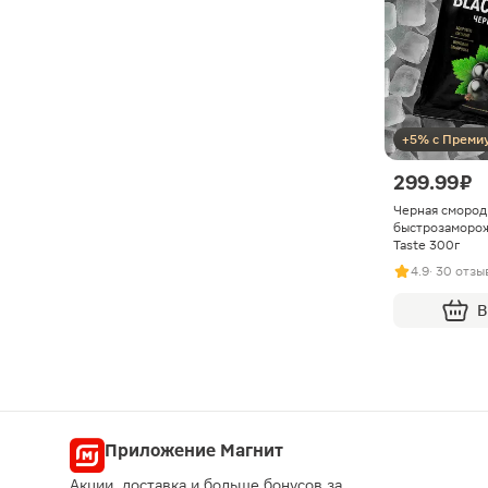
+5% с Преми
299.99 ₽
Черная смород
быстрозаморож
Taste 300г
4.9
· 30 отзы
В
Приложение Магнит
Акции, доставка и больше бонусов за