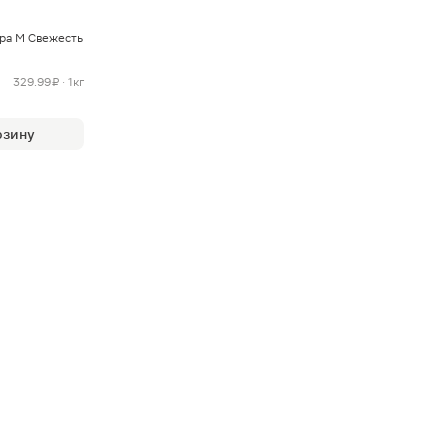
ра M Свежесть
329.99 ₽ · 1кг
рзину