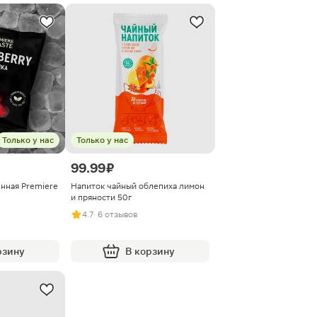
Только у нас
Только у нас
99.99 ₽
нная Premiere
Напиток чайный облепиха лимон
и пряности 50г
4.7
· 6 отзывов
рзину
В корзину