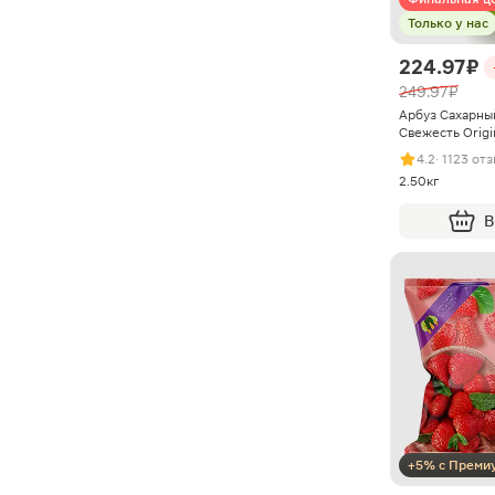
Только у нас
224.97 ₽
249.97 ₽
Арбуз Сахарны
Свежесть Origi
4.2
· 1123 от
2.50кг
В
+5% с Преми