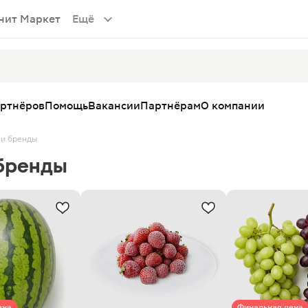
нит Маркет
Ещё
артнёров
Помощь
Вакансии
Партнёрам
О компании
и бренды
бренды
ена
Финальная цена