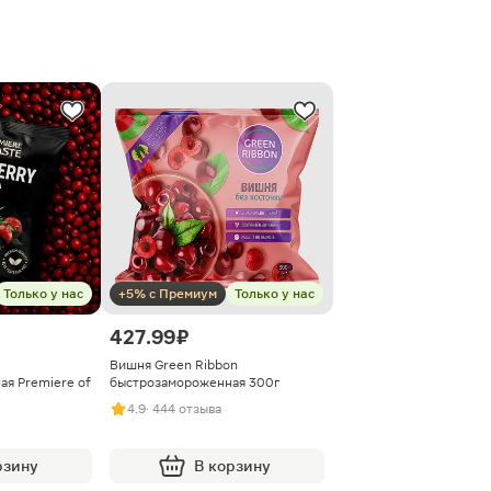
Только у нас
+5% с Премиум
Только у нас
427.99 ₽
Вишня Green Ribbon
я Premiere of
быстрозамороженная 300г
4.9
· 444 отзыва
рзину
В корзину