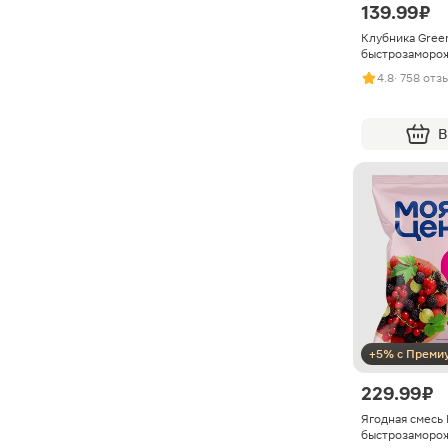
139.99 ₽
Клубника Gree
быстрозаморо
4.8
· 758 отз
В
+5% с Преми
229.99 ₽
Ягодная смесь
быстрозаморо