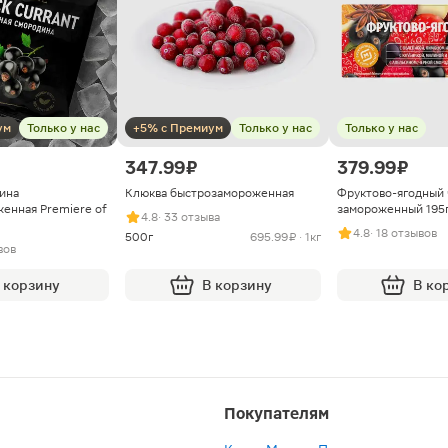
ум
Только у нас
+5% с Премиум
Только у нас
Только у нас
347.99 ₽
379.99 ₽
ина
Клюква быстрозамороженная
Фруктово-ягодный 
енная Premiere of
замороженный 195
4.8
· 33 отзыва
4.8
· 18 отзывов
500г
695.99 ₽ · 1кг
вов
 корзину
В корзину
В ко
Покупателям