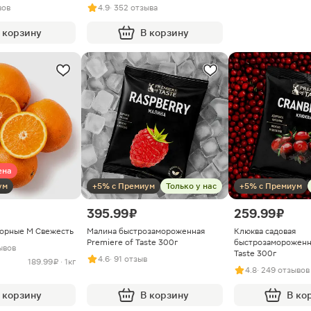
вов
4.9
· 352 отзыва
 корзину
В корзину
ена
ум
+5% с Премиум
Только у нас
+5% с Премиум
395.99 ₽
259.99 ₽
орные M Свежесть
Малина быстрозамороженная
Клюква садовая
Premiere of Taste 300г
быстрозамороженна
ывов
Taste 300г
4.6
· 91 отзыв
189.99 ₽ · 1кг
4.8
· 249 отзывов
 корзину
В корзину
В ко