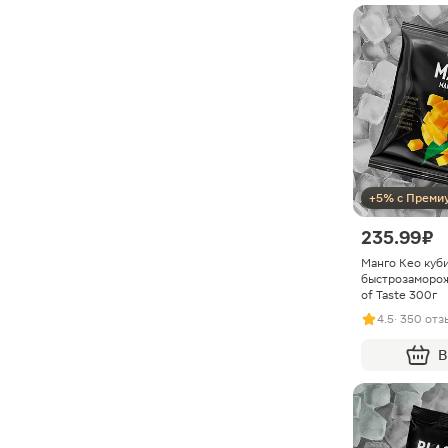
+5% с Преми
235.99 ₽
Манго Кео куб
быстрозаморо
of Taste 300г
4.5
· 350 отз
В