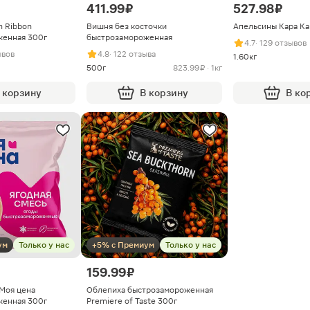
411.99 ₽
527.98 ₽
n Ribbon
Вишня без косточки
Апельсины Кара Ка
женная 300г
быстрозамороженная
4.7
· 129 отзывов
ывов
4.8
· 122 отзыва
1.60кг
500г
823.99 ₽ · 1кг
 корзину
В корзину
В ко
ум
Только у нас
+5% с Премиум
Только у нас
159.99 ₽
 Моя цена
Облепиха быстрозамороженная
женная 300г
Premiere of Taste 300г