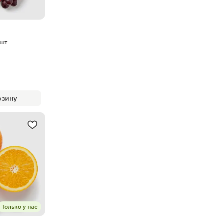
1шт
рзину
Только у нас