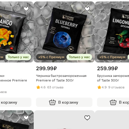
ум
Только у нас
+5% с Премиум
Только у нас
+5% с Премиум
299.99 ₽
259.99 ₽
ики
Черника быстрозамороженная
Брусника замороже
женное Premiere
Premiere of Taste 300г
of Taste 300г
4.6
· 63 отзыва
4.9
· 9 отзывов
ывов
 корзину
В корзину
В ко