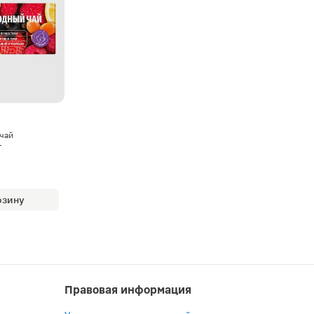
чай
г
рзину
Правовая информация