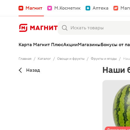
Магнит
М.Косметик
Аптека
Маг
Карта Магнит Плюс
Акции
Магазины
Бонусы от п
Главная
/
Каталог
/
Овощи и фрукты
/
Фрукты и ягоды
/
Наш
Наши 
Назад
Финальная ц