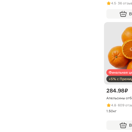
4.5
· 36 отзы
В
Финальная ц
+5% с Преми
284.98 ₽
Апельсины отб
4.8
· 609 отз
1.50кг
В