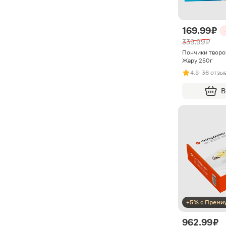
169.99 ₽
339.99 ₽
Пончики творо
Жару 250г
4.8
· 36 отзы
В
+5% с Преми
962.99 ₽