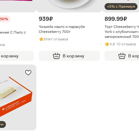
+5% с Премиум
939 ₽
899.99 ₽
-50%
Чизкейк манго и маракуйя
Торт Cheeseberry 
Cheeseberry 700г
York с клубничным
жные С Пылу с
замороженный 700
5
Нет отзывов
4.8
· 10 отзывов
вов
 корзину
В корзину
В ко
ум