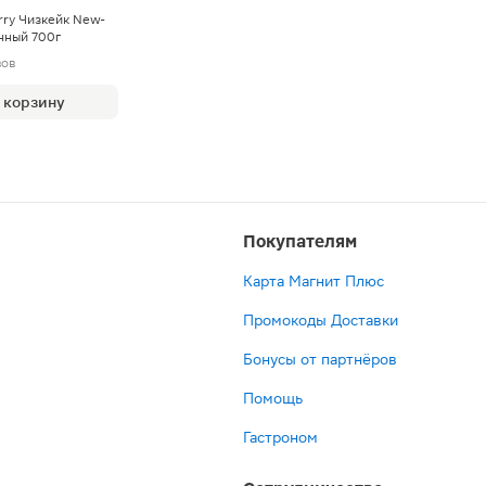
rry Чизкейк New-
нный 700г
вов
 корзину
Покупателям
Карта Магнит Плюс
Промокоды Доставки
Бонусы от партнёров
Помощь
Гастроном