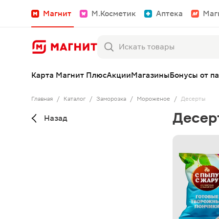
Магнит
М.Косметик
Аптека
Маг
Карта Магнит Плюс
Акции
Магазины
Бонусы от п
Главная
/
Каталог
/
Заморозка
/
Мороженое
/
Десерты
Десер
Назад