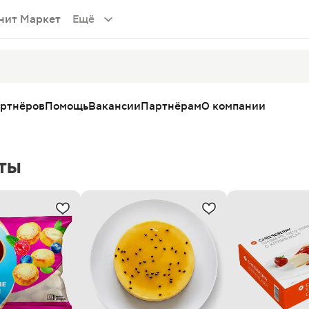
нит Маркет
Ещё
артнёров
Помощь
Вакансии
Партнёрам
О компании
ты