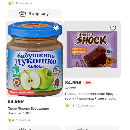
50г
5
· 6 отзывов
В корзину
84.99 ₽
-39%
139.99 ₽
Финальная цена
Пирожное протеиновое Брауни
горячий шоколад Fitnesshock
69.99 ₽
50г
4.8
· 12 отзывов
Пюре Яблоко Бабушкино
Лукошко 100г
4.7
· 1 отзыв