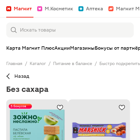
Магнит
М.Косметик
Аптека
Магнит М
Карта Магнит Плюс
Акции
Магазины
Бонусы от партнё
Главная
/
Каталог
/
Питание в балансе
/
Быстро подкрепить
Назад
Без сахара
5 бонусов