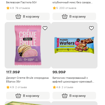
Белевская Пастила 50г
клубничный микс без сахара
Scandic 14г
4.9
· 78 отзывов
5
· 200 отзывов
В корзину
В корзину
117.99 ₽
99.99 ₽
Десерт Creme Brule смородина
Батончик глазированный с
Ёбатон 35г
вафлей шоколадно-ореховый
без сахара Chikalab 40г
4.9
· 2 отзыва
4.8
· 2 отзыва
В корзину
В корзину