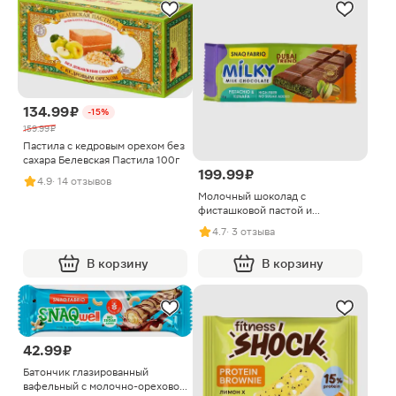
134.99 ₽
-15%
159.99 ₽
Пастила с кедровым орехом без
сахара Белевская Пастила 100г
199.99 ₽
4.9
· 14 отзывов
Молочный шоколад с
фисташковой пастой и
хрустящим тесто Snaq Fabriq
4.7
· 3 отзыва
55г
В корзину
В корзину
42.99 ₽
Батончик глазированный
вафельный с молочно-ореховой