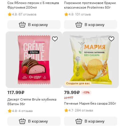
Сок Яблоко-персик с 5 месяцев
Пирожное протеиновое брауни
Фрутоняня 200мл
классическое Proteinrex 50г
4.8
· 67 отзывов
4.8
· 101 отзыв
В корзину
В корзину
Создали для вас
117.99 ₽
79.99 ₽
-13%
92.99 ₽
Десерт Creme Brule клубника
Печенье Мария без сахара 250г
Ёбатон 35г
4.7
· 284 отзыва
4.8
· 4 отзыва
В корзину
В корзину