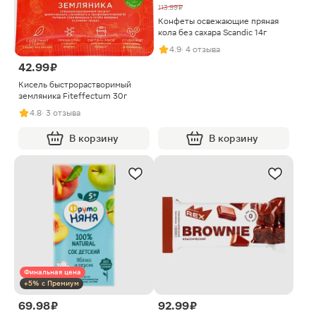
113.99 ₽
Конфеты освежающие пряная
кола без сахара Scandic 14г
4.9
· 4 отзыва
42.99 ₽
Кисель быстрорастворимый
земляника Fiteffectum 30г
4.8
· 3 отзыва
В корзину
В корзину
Финальная цена
+5% с Премиум
69.98 ₽
92.99 ₽