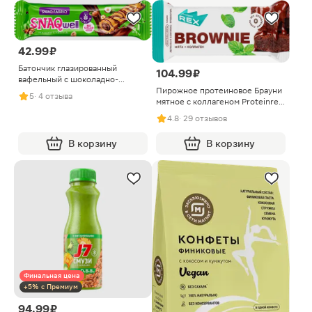
42.99 ₽
Батончик глазированный
104.99 ₽
вафельный с шоколадно-
Пирожное протеиновое Брауни
ореховой пастой Snaq Fabriq
5
· 4 отзыва
мятное с коллагеном Proteinrex
20г
50г
4.8
· 29 отзывов
В корзину
В корзину
Финальная цена
+5% с Премиум
94.99 ₽