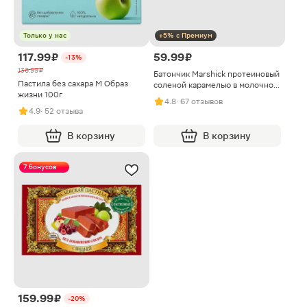
Только у нас
+5% с Премиум
117.99 ₽
59.99 ₽
-13%
136.99 ₽
Батончик Marshick протеиновый
Пастила без сахара М Образ
соленой карамелью в молочном
жизни 100г
шоколаде без сахара Soj 30г
4.8
· 67 отзывов
4.9
· 52 отзыва
В корзину
В корзину
7 бонусов
159.99 ₽
-20%