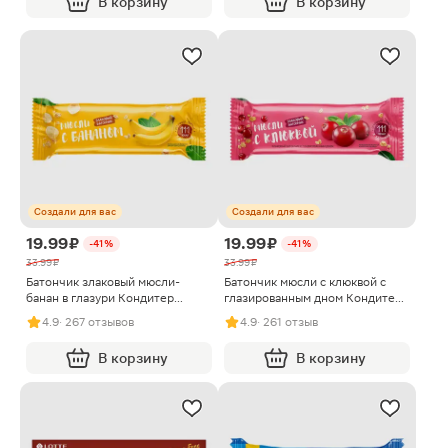
В корзину
В корзину
Создали для вас
Создали для вас
19.99 ₽
19.99 ₽
-41%
-41%
33.99 ₽
33.99 ₽
Батончик злаковый мюсли-
Батончик мюсли с клюквой с
банан в глазури Кондитер
глазированным дном Кондитер
Кубани 30г
Кубани 30г
4.9
· 267 отзывов
4.9
· 261 отзыв
В корзину
В корзину