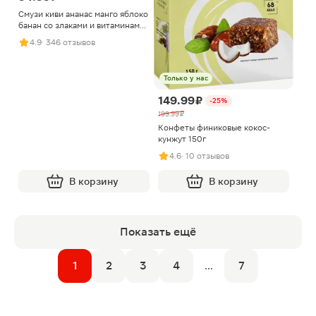
Смузи киви ананас манго яблоко
банан со злаками и витаминами
J7 300мл
4.9
· 346 отзывов
Только у нас
149.99 ₽
-25%
199.99 ₽
Конфеты финиковые кокос-
кунжут 150г
4.6
· 10 отзывов
В корзину
В корзину
Показать ещё
1
2
3
4
...
7