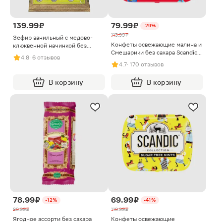
139.99 ₽
79.99 ₽
-29%
113.99 ₽
Зефир ванильный с медово-
Конфеты освежающие малина и
клюквенной начинкой без
Смешарики без сахара Scandic
сахара Жизель 135г
4.8
· 6 отзывов
14г
4.7
· 170 отзывов
В корзину
В корзину
78.99 ₽
69.99 ₽
-12%
-41%
89.99 ₽
119.99 ₽
Ягодное ассорти без сахара
Конфеты освежающие