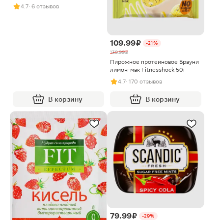
пастой Snaq Fabriq 20г
4.7
· 6 отзывов
109.99 ₽
-21%
139.99 ₽
Пирожное протеиновое Брауни
лимон-мак Fitnesshock 50г
4.7
· 170 отзывов
В корзину
В корзину
79.99 ₽
-29%