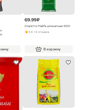
69.99 ₽
Спагетти Makfa шпинатные 500г
on
4.6
· 14 отзывов
мл
рзину
В корзину