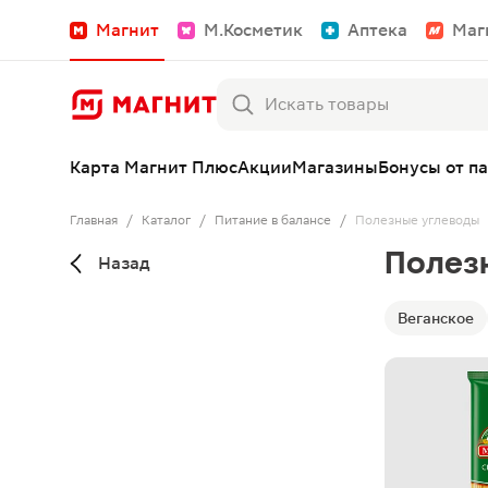
Магнит
М.Косметик
Аптека
Маг
Карта Магнит Плюс
Акции
Магазины
Бонусы от п
Главная
/
Каталог
/
Питание в балансе
/
Полезные углеводы
Полез
Назад
Веганское