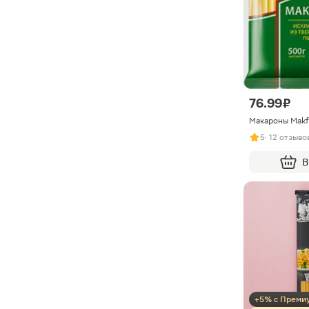
76.99 ₽
Макароны Makf
5
· 12 отзыво
В
+5% с Преми