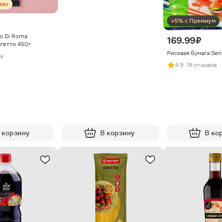
вас
+5% с Премиум
o Di Roma
169.99 ₽
агетти 450г
Рисовая бумага Sen
ва
4.9
· 19 отзывов
 корзину
В корзину
В ко