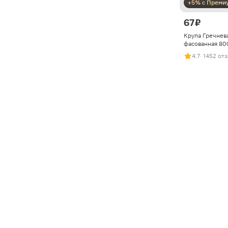
+5% с Преми
67 ₽
Крупа Гречнев
фасованная 80
4.7
· 1452 от