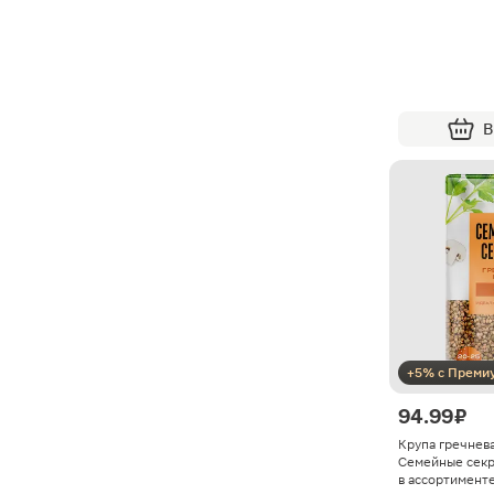
В
+5% с Преми
94.99 ₽
Крупа гречнев
Семейные секр
в ассортимент