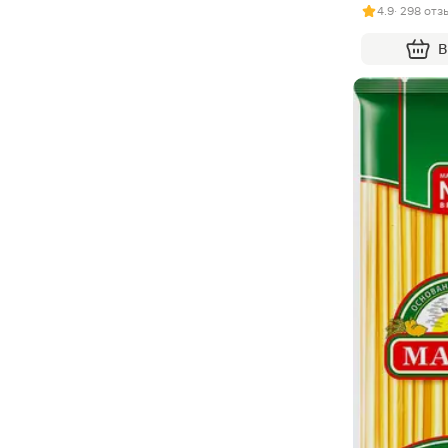
4.9
· 298 отз
В