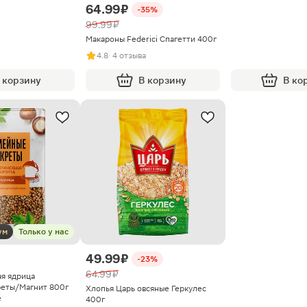
64.99 ₽
-35%
99.99 ₽
Макароны Federici Спагетти 400г
4.8
· 4 отзыва
 корзину
В корзину
В ко
ум
Только у нас
49.99 ₽
-23%
64.99 ₽
ая ядрица
еты/Магнит 800г
Хлопья Царь овсяные Геркулес
е
400г