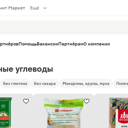
нит Маркет
Ещё
артнёров
Помощь
Вакансии
Партнёрам
О компании
ные углеводы
Без глютена
Без сахара
Макароны, крупы, мука
Полез