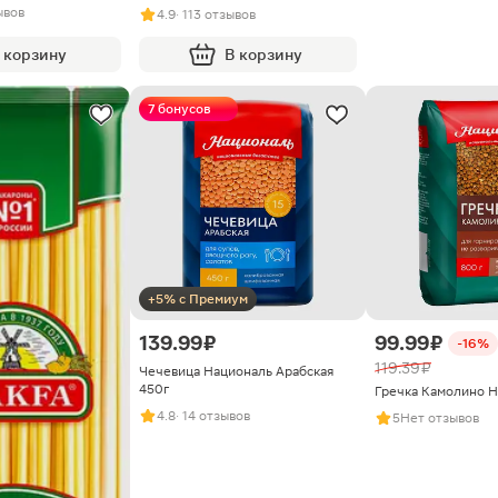
ывов
4.9
· 113 отзывов
 корзину
В корзину
7 бонусов
+5% с Премиум
139.99 ₽
99.99 ₽
-16%
119.39 ₽
Чечевица Националь Арабская
450г
Гречка Камолино Н
4.8
· 14 отзывов
5
Нет отзывов