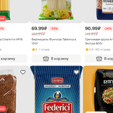
ена
69.99 ₽
90.99 ₽
12%
-33%
-24%
104.99 ₽
119.99 ₽
a Спагетти №16
Вермишель Фунчоза Takemura
Гречневая крупа Аг
100г
Экстра 900г
а
5
· 1 отзыв
4.9
· 162 отзыва
 корзину
В корзину
В ко
ена