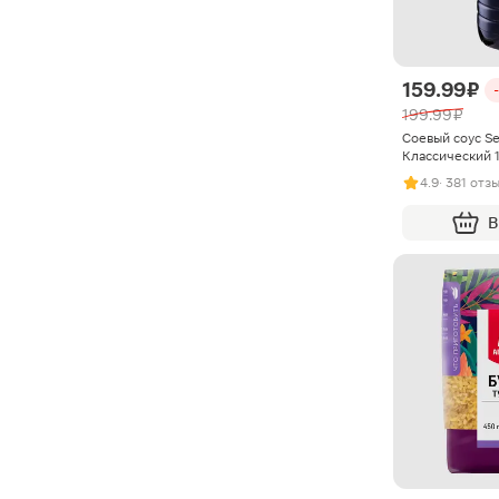
159.99 ₽
199.99 ₽
Соевый соус Se
Классический 
4.9
· 381 отз
В