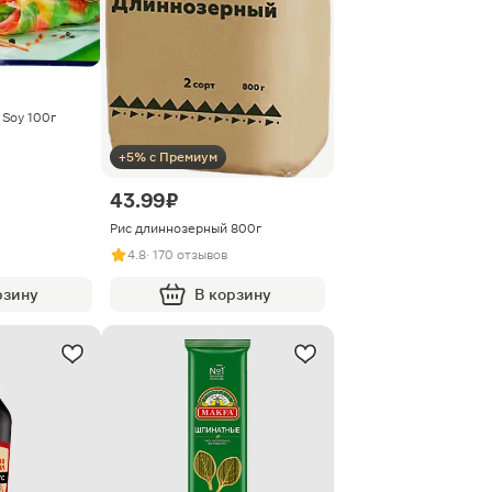
 Soy 100г
+5% с Премиум
43.99 ₽
Рис длиннозерный 800г
4.8
· 170 отзывов
рзину
В корзину