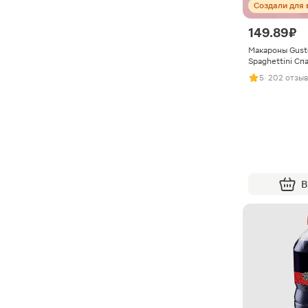
Создали для 
149.89 ₽
Макароны Gust
Spaghettini Сп
5
· 202 отзы
В