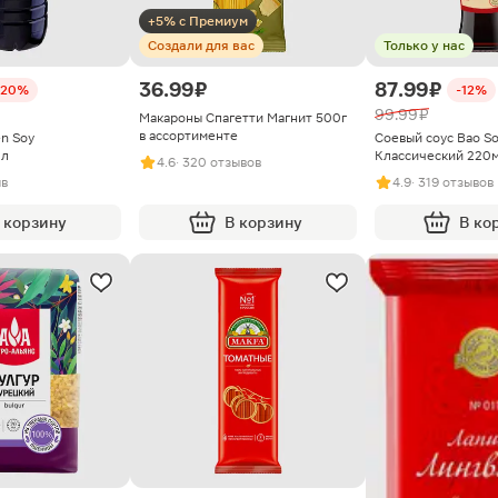
+5% с Премиум
Создали для вас
Только у нас
36.99 ₽
87.99 ₽
-20%
-12%
99.99 ₽
Макароны Спагетти Магнит 500г
в ассортименте
n Soy
Соевый соус Bao S
1л
Классический 220
4.6
· 320 отзывов
ыв
4.9
· 319 отзывов
 корзину
В корзину
В ко