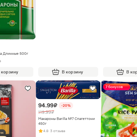
a Длинные 500г
в
 корзину
В корзину
В ко
7 бонусов
94.99 ₽
-20%
119.99 ₽
Макароны Barilla №7 Спагеттони
450г
4.8
· 3 отзыва
ум