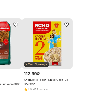
+5% с Премиум
112.99 ₽
Хлопья Ясно солнышко Овсяные
№2 500г
ациональ 800г
4.9
· 422 отзыва