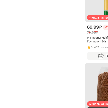
Финальная ц
69.99 ₽
-
79.99 ₽
Макароны Makf
Группа А 450г
5
· 453 отзыв
В
Финальная ц