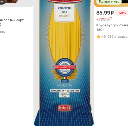
ум
Только у нас
85.99 ₽
-38%
139.99 ₽
ая первый сорт
0г
Крупа Булгур Premi
450г
зыва
4.9
· 238 отзывов