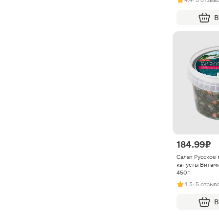
В
184.99 ₽
Салат Русское 
капусты Витам
450г
4.3
· 5 отзыв
В