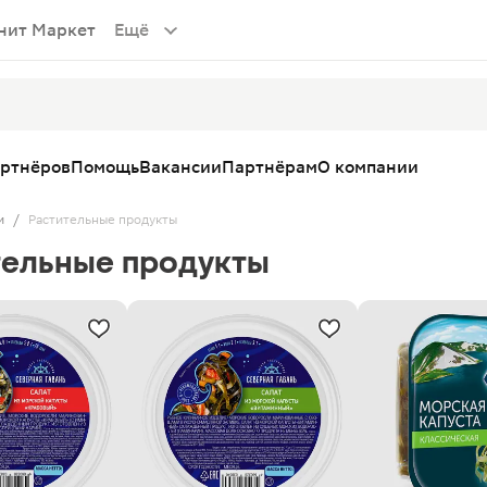
нит Маркет
Ещё
артнёров
Помощь
Вакансии
Партнёрам
О компании
и
/
Растительные продукты
тельные продукты