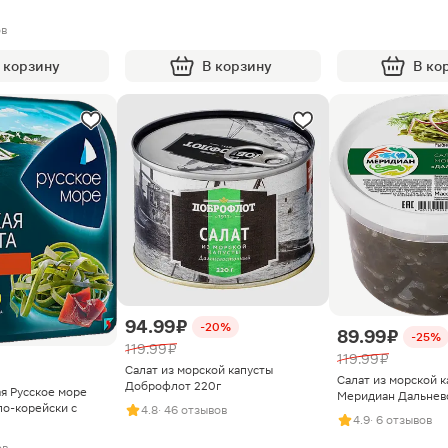
ов
 корзину
В корзину
В ко
94.99 ₽
-20%
89.99 ₽
-25%
119.99 ₽
119.99 ₽
Салат из морской капусты
Салат из морской к
Доброфлот 220г
я Русское море
Меридиан Дальнев
по-корейски с
4.8
· 46 отзывов
4.9
· 6 отзывов
ов