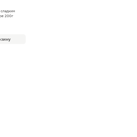
 сладким
ре 200г
рзину