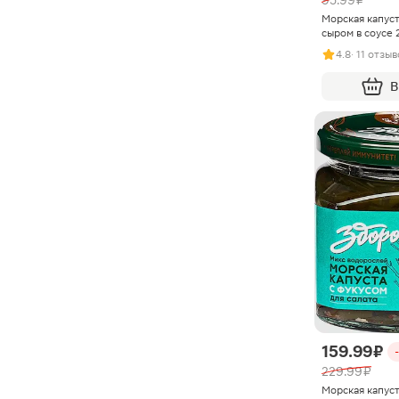
95.99 ₽
Морская капуст
сыром в соусе 
4.8
· 11 отзы
В
159.99 ₽
229.99 ₽
Морская капуст