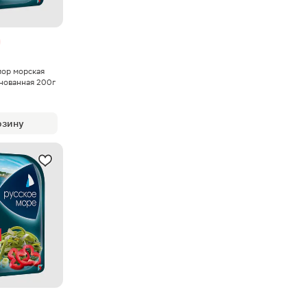
мор морская
нованная 200г
рзину