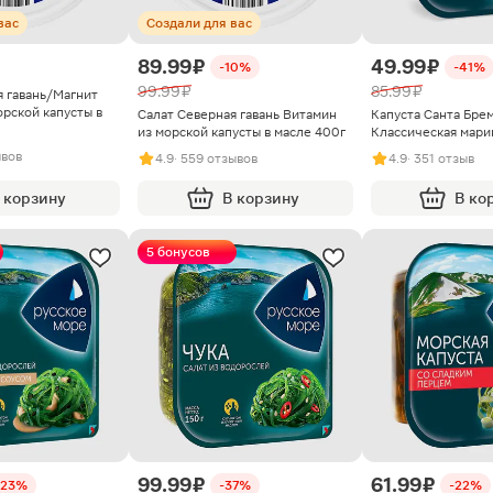
вас
Создали для вас
89.99 ₽
49.99 ₽
-10%
-41%
99.99 ₽
85.99 ₽
я гавань/Магнит
рской капусты в
Салат Северная гавань Витамин
Капуста Санта Бре
из морской капусты в масле 400г
Классическая мари
ывов
4.9
· 559 отзывов
4.9
· 351 отзыв
 корзину
В корзину
В ко
5 бонусов
99.99 ₽
61.99 ₽
-23%
-37%
-22%