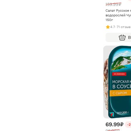
159.99 ₽
Салат Русское 
водорослей Чу
150г
4.7
· 71 отзыв
В
69.99 ₽
-