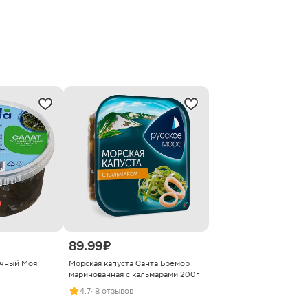
89.99 ₽
очный Моя
Морская капуста Санта Бремор
маринованная с кальмарами 200г
4.7
· 8 отзывов