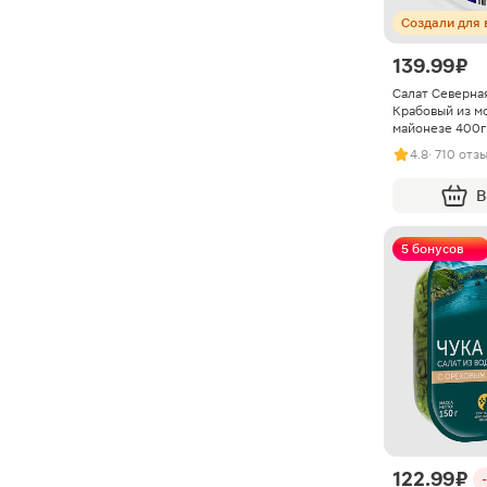
Создали для 
139.99 ₽
Салат Северна
Крабовый из мо
майонезе 400г
4.8
· 710 отз
В
5 бонусов
122.99 ₽