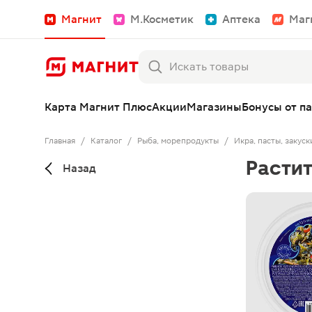
Магнит
М.Косметик
Аптека
Маг
Карта Магнит Плюс
Акции
Магазины
Бонусы от п
Главная
/
Каталог
/
Рыба, морепродукты
/
Икра, пасты, закуск
Расти
Назад