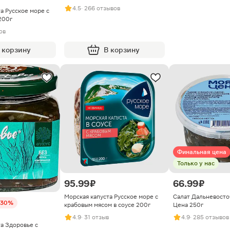
4.5
· 266 отзывов
а Русское море с
200г
вов
 корзину
В корзину
Финальная цена
Только у нас
95.99 ₽
66.99 ₽
Морская капуста Русское море с
Салат Дальневост
-30%
крабовым мясом в соусе 200г
Цена 250г
4.9
· 31 отзыв
4.9
· 285 отзывов
а Здоровье с