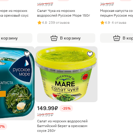
159.99 ₽
79.99 ₽
море из морских
Салат Чука из морских
Морская капуста со
ка ореховый соус
водорослей Русское Море 150г
перцем Русское мо
4.8
· 239 отзывов
4.9
· 4 отзыва
 корзину
В корзину
В ко
149.99 ₽
-25%
199.99 ₽
Салат из морских водорослей
Балтийский Берег в ореховом
27%
соусе 250г