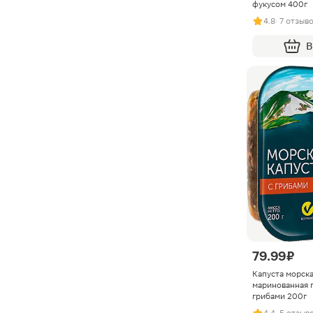
фукусом 400г
4.8
· 7 отзыв
В
79.99 ₽
Капуста морска
маринованная 
грибами 200г
4.4
· 5 отзыв