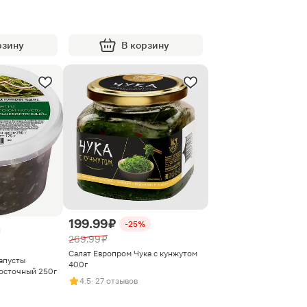
рзину
В корзину
199.99 ₽
-25%
269.99 ₽
Салат Европром Чука с кунжутом
апусты
400г
осточный 250г
4.5
· 27 отзывов