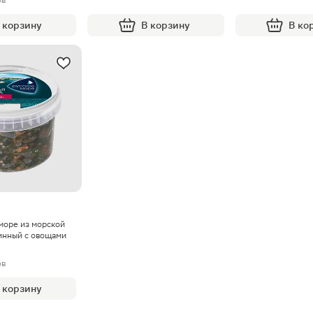
 корзину
В корзину
В ко
море из морской
инный с овощами
ов
 корзину