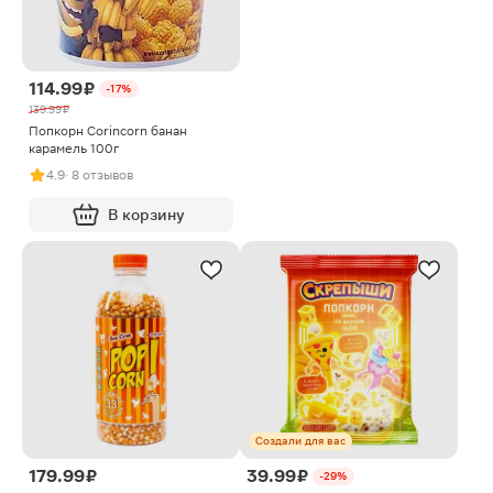
114.99 ₽
-17%
139.99 ₽
Попкорн Corincorn банан
карамель 100г
4.9
· 8 отзывов
В корзину
Создали для вас
179.99 ₽
39.99 ₽
-29%