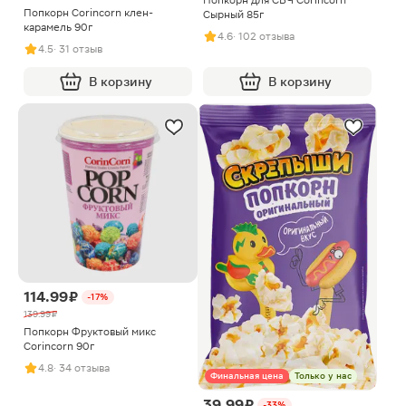
Попкорн для СВЧ Corincorn
Попкорн Corincorn клен-
Сырный 85г
карамель 90г
4.6
· 102 отзыва
4.5
· 31 отзыв
В корзину
В корзину
114.99 ₽
-17%
139.99 ₽
Попкорн Фруктовый микс
Corincorn 90г
4.8
· 34 отзыва
Финальная цена
Только у нас
39.99 ₽
-33%