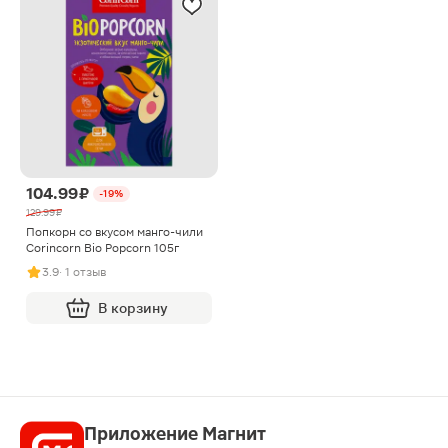
104.99 ₽
-19%
129.99 ₽
Попкорн со вкусом манго-чили
Corincorn Bio Popcorn 105г
3.9
· 1 отзыв
В корзину
Приложение Магнит