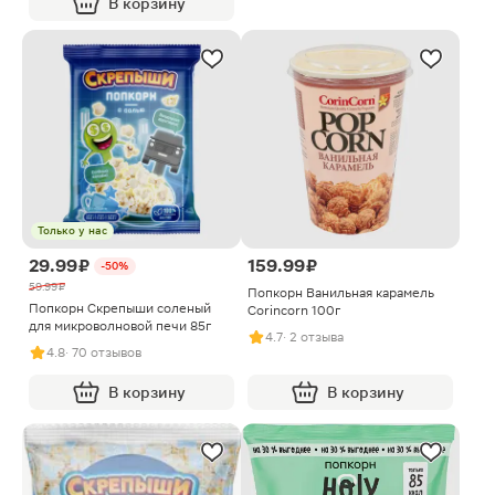
В корзину
Только у нас
29.99 ₽
159.99 ₽
-50%
59.99 ₽
Попкорн Ванильная карамель
Попкорн Скрепыши соленый
Corincorn 100г
для микроволновой печи 85г
4.7
· 2 отзыва
4.8
· 70 отзывов
В корзину
В корзину