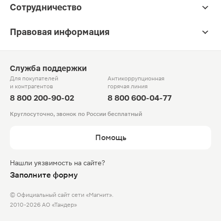
Сотрудничество
Правовая информация
Служба поддержки
Для покупателей
Антикоррупционная
и контрагентов
горячая линия
8 800 200-90-02
8 800 600-04-77
Круглосуточно, звонок по России бесплатный
Помощь
Нашли уязвимость на сайте?
Заполните форму
© Официальный сайт сети «Магнит».
2010-2026 АО «Тандер»