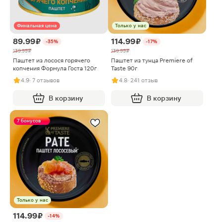
Финальная цена
Только у нас
89.99 ₽
114.99 ₽
-35%
-17%
139.99 ₽
139.99 ₽
Паштет из лосося горячего
Паштет из тунца Premiere of
копчения Формула Госта 120г
Taste 90г
4.9
· 7 отзывов
4.8
· 241 отзыв
В корзину
В корзину
7 бонусов
Только у нас
114.99 ₽
-14%