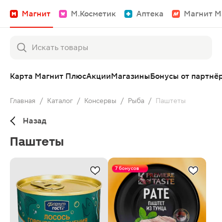
Магнит
М.Косметик
Аптека
Магнит М
Карта Магнит Плюс
Акции
Магазины
Бонусы от партнё
Главная
/
Каталог
/
Консервы
/
Рыба
/
Паштеты
Назад
Паштеты
7 бонусов