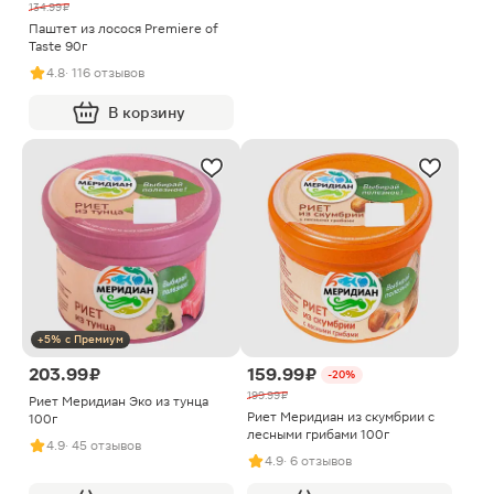
134.99 ₽
Паштет из лосося Premiere of
Taste 90г
4.8
· 116 отзывов
В корзину
+5% с Премиум
203.99 ₽
159.99 ₽
-20%
199.99 ₽
Риет Меридиан Эко из тунца
Риет Меридиан из скумбрии с
100г
лесными грибами 100г
4.9
· 45 отзывов
4.9
· 6 отзывов