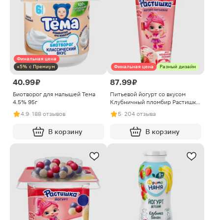
Финальная цена
+5% с Премиум
Финальная цена
Разный дизайн
40.99 ₽
87.99 ₽
Биотворог для малышей Тема
Питьевой йогурт со вкусом
4.5% 95г
Клубничный пломбир Растишка
2.8% 190г в ассортименте
4.9
· 188 отзывов
5
· 204 отзыва
В корзину
В корзину