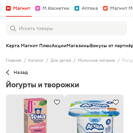
Магнит
М.Косметик
Аптека
Магнит М
Карта Магнит Плюс
Акции
Магазины
Бонусы от партнё
Главная
/
Каталог
/
Для детей
/
Молочное питание
/
Йогу
Назад
Йогурты и творожки