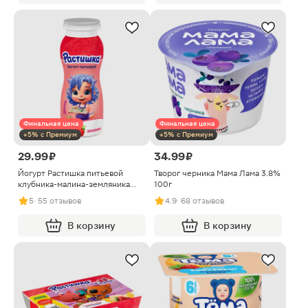
Финальная цена
Финальная цена
+5% с Премиум
+5% с Премиум
29.99 ₽
34.99 ₽
Йогурт Растишка питьевой
Творог черника Мама Лама 3.8%
клубника-малина-земляника
100г
1.6% 90г
5
· 55 отзывов
4.9
· 68 отзывов
В корзину
В корзину