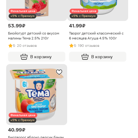
Финальная цена
Финальная цена
+5% с Премиум
+5% с Премиум
53.99 ₽
41.99 ₽
Биойогурт детский со вкусом
Творог детский классический с
малины Тема 2.5% 210г
6 месяцев Агуша 4.5% 100г
5
· 20 отзывов
5
· 190 отзывов
В корзину
В корзину
Финальная цена
+5% с Премиум
40.99 ₽
Биотворог яблоко персик банан