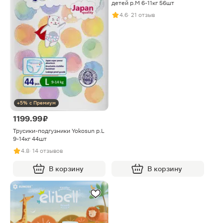
детей р.M 6-11кг 56шт
4.6
· 21 отзыв
+5% с Премиум
1199.99 ₽
Трусики-подгузники Yokosun р.L
9-14кг 44шт
4.8
· 14 отзывов
В корзину
В корзину