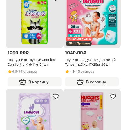
Финальная цена
+5% с Премиум
1099.99 ₽
1049.99 ₽
Подгузники-трусики Joonies
Трусики-подгузники для детей
Comfort р.M 6-11кг 54шт
Tanoshi р.XXL 17-25кг 26шт
4.9
· 14 отзывов
4.9
· 13 отзывов
В корзину
В корзину