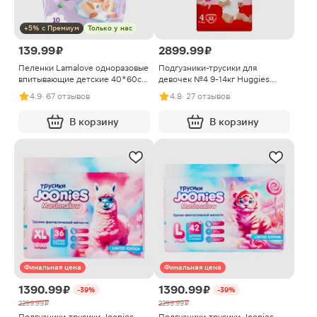
+5% с Премиум
Только у нас
139.99 ₽
2899.99 ₽
Пеленки Lamalove одноразовые
Подгузники-трусики для
впитывающие детские 40*60см
девочек №4 9-14кг Huggies
10шт
52шт
4.9
· 67 отзывов
4.8
· 27 отзывов
В корзину
В корзину
Финальная цена
Финальная цена
1390.99 ₽
1390.99 ₽
-39%
-39%
2299.99 ₽
2299.99 ₽
Подгузники-трусики Joonies
Подгузники-трусики Joonies