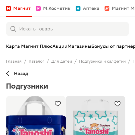
Магнит
М.Косметик
Аптека
Магнит М
Карта Магнит Плюс
Акции
Магазины
Бонусы от партнё
Главная
/
Каталог
/
Для детей
/
Подгузники и салфетки
/
П
Назад
Подгузники