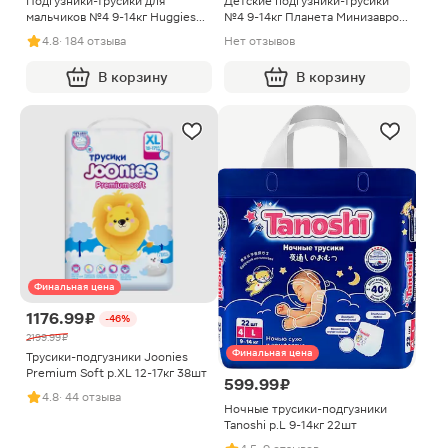
Подгузники-трусики для
Детские подгузники-трусики
мальчиков №4 9-14кг Huggies
№4 9-14кг Планета Минизавров
Ultra Comfort 46шт
42шт
4.8
· 184 отзыва
Нет отзывов
В корзину
В корзину
Финальная цена
1176.99 ₽
-46%
2199.99 ₽
Финальная цена
Трусики-подгузники Joonies
Premium Soft р.XL 12-17кг 38шт
599.99 ₽
4.8
· 44 отзыва
Ночные трусики-подгузники
Tanoshi р.L 9-14кг 22шт