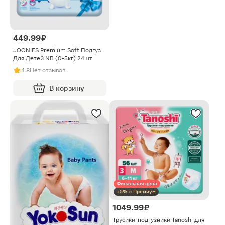
449.99 ₽
JOONIES Premium Soft Подгуз
Для Детей NB (0-5кг) 24шт
4.8
Нет отзывов
В корзину
Финальная цена
+5% с Премиум
1049.99 ₽
Трусики-подгузники Tanoshi для