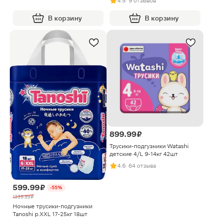
4.5
· 9 отзывов
В корзину
В корзину
899.99 ₽
Трусики-подгузники Watashi
детские 4/L 9-14кг 42шт
4.6
· 64 отзыва
599.99 ₽
-55%
1339.99 ₽
Ночные трусики-подгузники
Tanoshi р.XXL 17-25кг 18шт