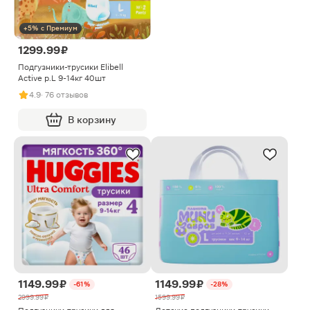
+5% с Премиум
1299.99 ₽
Подгузники-трусики Elibell
Active р.L 9-14кг 40шт
4.9
· 76 отзывов
В корзину
1149.99 ₽
1149.99 ₽
-61%
-28%
2999.99 ₽
1599.99 ₽