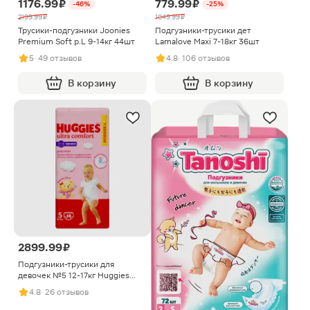
1176.99 ₽
779.99 ₽
-46%
-25%
2199.99 ₽
1049.99 ₽
Трусики-подгузники Joonies
Подгузники-трусики дет
Premium Soft р.L 9-14кг 44шт
Lamalove Maxi 7-18кг 36шт
5
· 49 отзывов
4.8
· 106 отзывов
В корзину
В корзину
2899.99 ₽
Подгузники-трусики для
девочек №5 12-17кг Huggies
48шт
4.8
· 26 отзывов