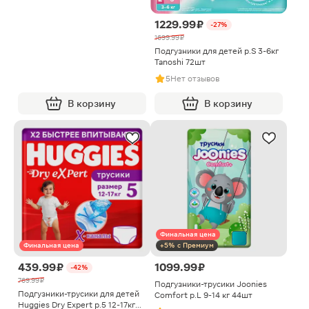
1229.99 ₽
-27%
1699.99 ₽
Подгузники для детей р.S 3-6кг
Tanoshi 72шт
5
Нет отзывов
В корзину
В корзину
Финальная цена
Финальная цена
+5% с Премиум
439.99 ₽
1099.99 ₽
-42%
769.99 ₽
Подгузники-трусики Joonies
Подгузники-трусики для детей
Comfort р.L 9-14 кг 44шт
Huggies Dry Expert р.5 12-17кг