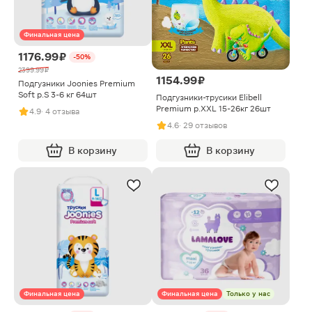
Финальная цена
1176.99 ₽
-50%
2399.99 ₽
1154.99 ₽
Подгузники Joonies Premium
Soft р.S 3-6 кг 64шт
Подгузники-трусики Elibell
Premium р.XXL 15-26кг 26шт
4.9
· 4 отзыва
4.6
· 29 отзывов
В корзину
В корзину
Финальная цена
Финальная цена
Только у нас