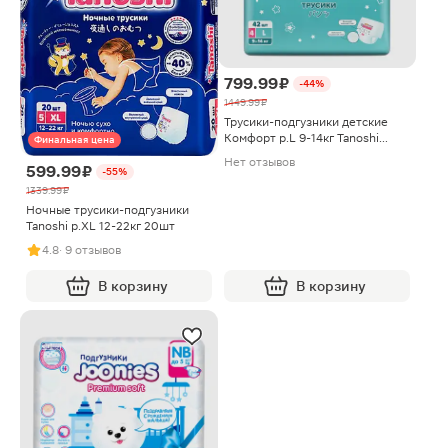
799.99 ₽
-44%
1449.99 ₽
Трусики-подгузники детские
Комфорт р.L 9-14кг Tanoshi
Финальная цена
42шт
Нет отзывов
599.99 ₽
-55%
1339.99 ₽
Ночные трусики-подгузники
Tanoshi р.XL 12-22кг 20шт
4.8
· 9 отзывов
В корзину
В корзину