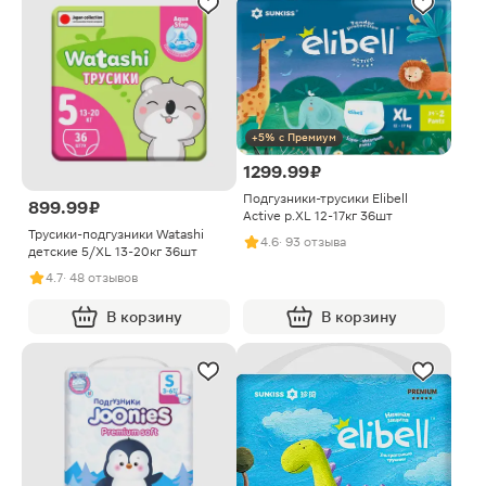
+5% с Премиум
1299.99 ₽
Подгузники-трусики Elibell
899.99 ₽
Active р.XL 12-17кг 36шт
Трусики-подгузники Watashi
4.6
· 93 отзыва
детские 5/XL 13-20кг 36шт
4.7
· 48 отзывов
В корзину
В корзину