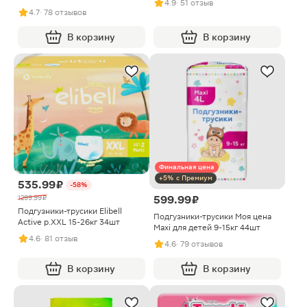
4.9
· 51 отзыв
15шт
4.7
· 78 отзывов
В корзину
В корзину
Финальная цена
+5% с Премиум
535.99 ₽
-58%
599.99 ₽
1299.99 ₽
Подгузники-трусики Elibell
Подгузники-трусики Моя цена
Active р.XXL 15-26кг 34шт
Maxi для детей 9-15кг 44шт
4.6
· 81 отзыв
4.6
· 79 отзывов
В корзину
В корзину