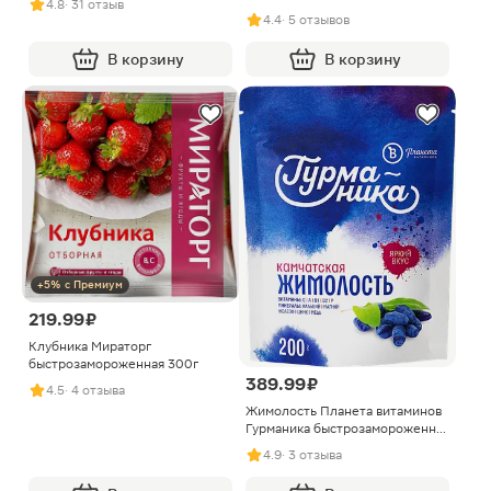
4.8
· 31 отзыв
быстрозамороженная 300г
4.4
· 5 отзывов
В корзину
В корзину
+5% с Премиум
219.99 ₽
Клубника Мираторг
быстрозамороженная 300г
389.99 ₽
4.5
· 4 отзыва
Жимолость Планета витаминов
Гурманика быстрозамороженная
200г
4.9
· 3 отзыва