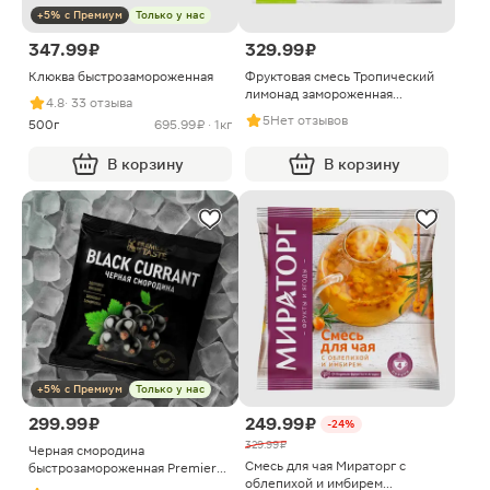
+5% с Премиум
Только у нас
347.99 ₽
329.99 ₽
Клюква быстрозамороженная
Фруктовая смесь Тропический
лимонад замороженная
4.8
· 33 отзыва
Мираторг 300г
5
Нет отзывов
500г
695.99 ₽ · 1кг
В корзину
В корзину
+5% с Премиум
Только у нас
299.99 ₽
249.99 ₽
-24%
329.99 ₽
Черная смородина
Смесь для чая Мираторг с
быстрозамороженная Premiere
облепихой и имбирем
of Taste 300г