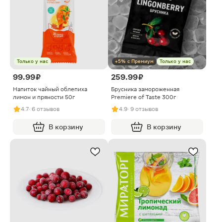
Только у нас
+5% с Премиум
Только у нас
99.99 ₽
259.99 ₽
Напиток чайный облепиха
Брусника замороженная
лимон и пряности 50г
Premiere of Taste 300г
4.7
· 6 отзывов
4.9
· 9 отзывов
В корзину
В корзину