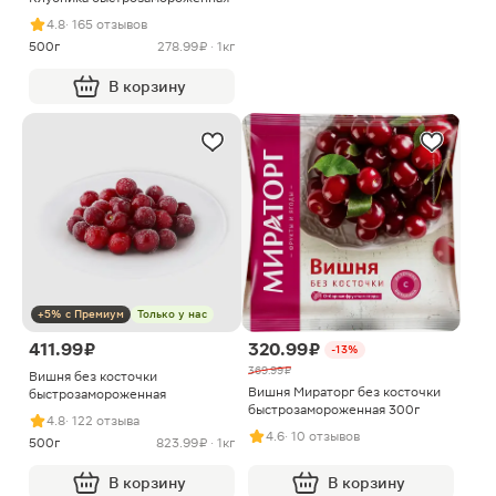
4.8
· 165 отзывов
500г
278.99 ₽ · 1кг
В корзину
+5% с Премиум
Только у нас
411.99 ₽
320.99 ₽
-13%
369.99 ₽
Вишня без косточки
Вишня Мираторг без косточки
быстрозамороженная
быстрозамороженная 300г
4.8
· 122 отзыва
4.6
· 10 отзывов
500г
823.99 ₽ · 1кг
В корзину
В корзину