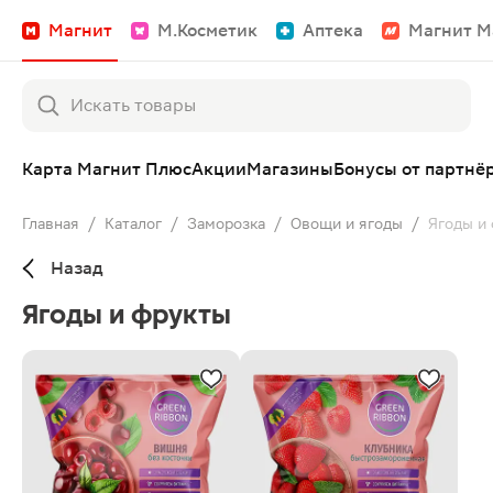
Магнит
М.Косметик
Аптека
Магнит М
Карта Магнит Плюс
Акции
Магазины
Бонусы от партнё
Главная
/
Каталог
/
Заморозка
/
Овощи и ягоды
/
Ягоды и
Назад
Ягоды и фрукты