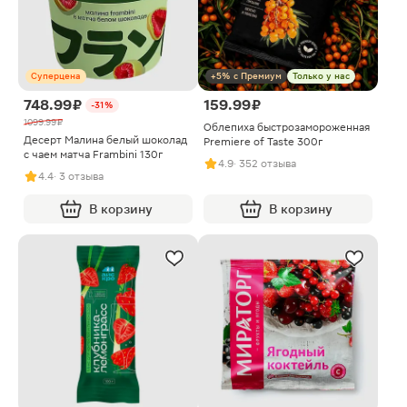
Суперцена
+5% с Премиум
Только у нас
748.99 ₽
159.99 ₽
-31%
1099.99 ₽
Облепиха быстрозамороженная
Десерт Малина белый шоколад
Premiere of Taste 300г
с чаем матча Frambini 130г
4.9
· 352 отзыва
4.4
· 3 отзыва
В корзину
В корзину