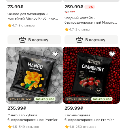
73.99 ₽
259.99 ₽
-18%
319.99 ₽
Основа для лимонадов и
Ягодный коктейль
коктейлей Айскро Клубника-
быстрозамороженный Мираторг
лемонграсс
4.7
· 8 отзывов
300г
быстрозамороженная 100г
4.7
· 2 отзыва
В корзину
В корзину
+5% с Премиум
Только у нас
+5% с Премиум
Только у нас
235.99 ₽
259.99 ₽
Манго Кео кубики
Клюква садовая
быстрозамороженное Premiere
быстрозамороженная Premiere
of Taste 300г
of Taste 300г
4.5
· 349 отзывов
4.8
· 250 отзывов