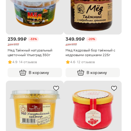
239.99 ₽
349.99 ₽
-33%
-20%
359.99 ₽
439.99 ₽
Мед Таёжный натуральный
Мед Кедровый бор таёжный с
цветочный Ульеград 350г
кедровыми орешками 225г
4.9
· 14 отзывов
4.6
· 12 отзывов
В корзину
В корзину