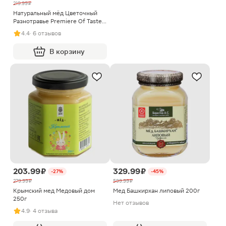
219.99 ₽
Натуральный мёд Цветочный
Разнотравье Premiere Of Taste
320г
4.4
· 6 отзывов
В корзину
203.99 ₽
329.99 ₽
-27%
-45%
279.99 ₽
599.99 ₽
Крымский мед Медовый дом
Мед Башкирхан липовый 200г
250г
Нет отзывов
4.9
· 4 отзыва