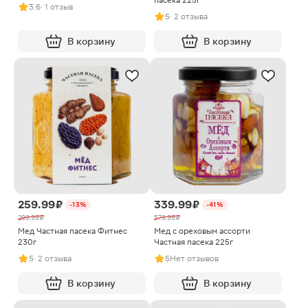
пасека 225г
3.6
· 1 отзыв
5
· 2 отзыва
В корзину
В корзину
259.99 ₽
339.99 ₽
-13%
-41%
299.99 ₽
579.99 ₽
Мед Частная пасека Фитнес
Мед с ореховым ассорти
230г
Частная пасека 225г
5
· 2 отзыва
5
Нет отзывов
В корзину
В корзину