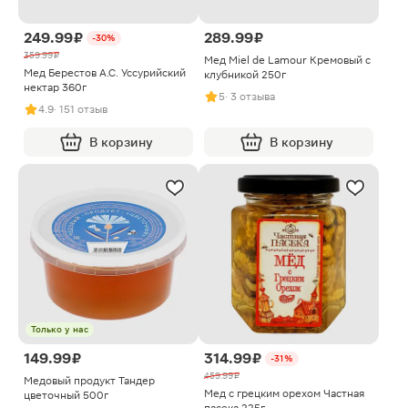
249.99 ₽
289.99 ₽
-30%
359.99 ₽
Мед Miel de Lamour Кремовый с
Мед Берестов А.С. Уссурийский
клубникой 250г
нектар 360г
5
· 3 отзыва
4.9
· 151 отзыв
В корзину
В корзину
Только у нас
149.99 ₽
314.99 ₽
-31%
459.99 ₽
Медовый продукт Тандер
Мед с грецким орехом Частная
цветочный 500г