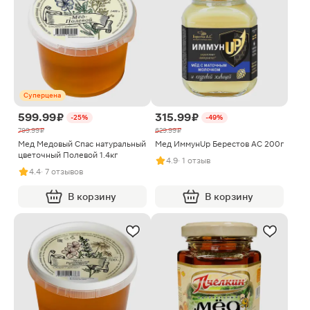
Суперцена
599.99 ₽
315.99 ₽
-25%
-49%
799.99 ₽
629.99 ₽
Мед Медовый Спас натуральный
Мед ИммунUp Берестов АС 200г
цветочный Полевой 1.4кг
4.9
· 1 отзыв
4.4
· 7 отзывов
В корзину
В корзину