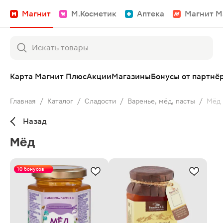
Магнит
М.Косметик
Аптека
Магнит М
Карта Магнит Плюс
Акции
Магазины
Бонусы от партнё
Главная
/
Каталог
/
Сладости
/
Варенье, мёд, пасты
/
Мёд
Назад
Мёд
10 бонусов