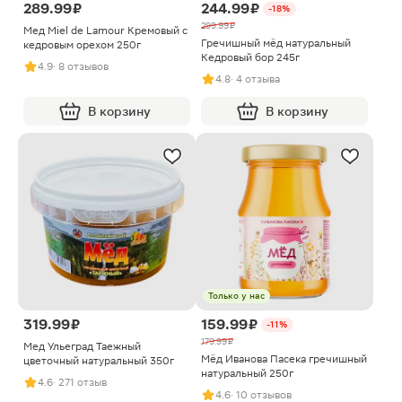
289.99 ₽
244.99 ₽
-18%
299.99 ₽
Мед Miel de Lamour Кремовый с
Гречишный мёд натуральный
кедровым орехом 250г
Кедровый бор 245г
4.9
· 8 отзывов
4.8
· 4 отзыва
В корзину
В корзину
Только у нас
319.99 ₽
159.99 ₽
-11%
179.99 ₽
Мед Ульеград Таежный
Мёд Иванова Пасека гречишный
цветочный натуральный 350г
натуральный 250г
4.6
· 271 отзыв
4.6
· 10 отзывов