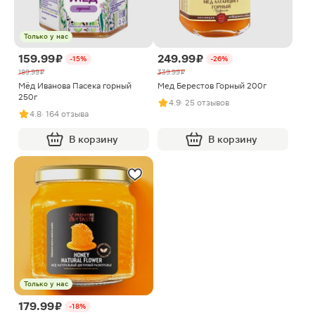
Только у нас
159.99 ₽
249.99 ₽
-15%
-26%
189.99 ₽
339.99 ₽
Мёд Иванова Пасека горный
Мед Берестов Горный 200г
250г
4.9
· 25 отзывов
4.8
· 164 отзыва
В корзину
В корзину
Только у нас
179.99 ₽
-18%