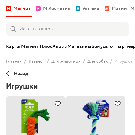
Магнит
М.Косметик
Аптека
Магнит М
Карта Магнит Плюс
Акции
Магазины
Бонусы от партнё
Главная
/
Каталог
/
Для животных
/
Для собак
/
Игрушки
Назад
Игрушки