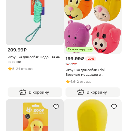
209.99 ₽
Разные игрушки
Игрушка для собак Подошва на
199.99 ₽
-20%
веревке
249.99 ₽
5
· 24 отзыва
Игрушка для собак Triol
Веселые мордашки в
ассортименте
4.6
· 2 отзыва
В корзину
В корзину