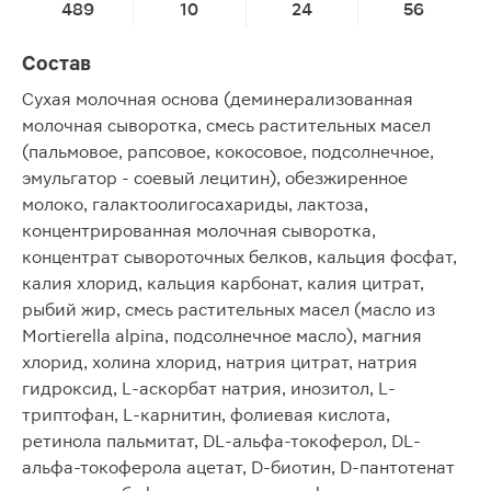
489
10
24
56
Состав
Сухая молочная основа (деминерализованная
молочная сыворотка, смесь растительных масел
(пальмовое, рапсовое, кокосовое, подсолнечное,
эмульгатор - соевый лецитин), обезжиренное
молоко, галактоолигосахариды, лактоза,
концентрированная молочная сыворотка,
концентрат сывороточных белков, кальция фосфат,
калия хлорид, кальция карбонат, калия цитрат,
рыбий жир, смесь растительных масел (масло из
Mortierella alpina, подсолнечное масло), магния
хлорид, холина хлорид, натрия цитрат, натрия
гидроксид, L-аскорбат натрия, инозитол, L-
триптофан, L-карнитин, фолиевая кислота,
ретинола пальмитат, DL-альфа-токоферол, DL-
альфа-токоферола ацетат, D-биотин, D-пантотенат