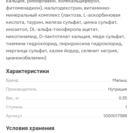
кальция, рибофлавин, холекальциферол,
фитоменадион), мальтодекстрин, витаминно-
минеральный комплекс (лактоза, L-аскорбиновая
кислота, таурин, железа сульфат, цинка сульфат,
инозитол, DL-альфа-токоферола ацетат,
никотинамид, D-пантотенат кальция, меди сульфат,
тиамина гидрохлорид, пиридоксина гидрохлорид,
марганца сульфат, калия йодид, селенит натрия,
цианокобаламин)
Характеристики
Бренд
Малыш
Производитель
Нутриция
Вес, кг
0.35
Ступень
1
Артикул
1000017389
Условия хранения