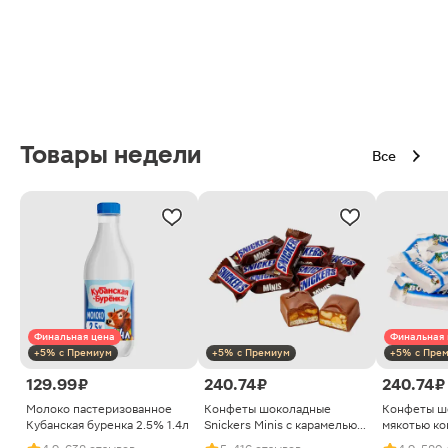
Товары недели
Все
Финальная цена
Финальная 
+5% с Премиум
+5% с Премиум
+5% с Пре
129.99 ₽
240.74 ₽
240.74 ₽
Молоко пастеризованное
Конфеты шоколадные
Конфеты ш
Кубанская буренка 2.5% 1.4л
Snickers Minis с карамелью
мякотью ко
арахисом и нугой