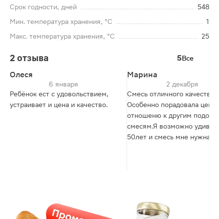
Срок годности, дней
548
Мин. температура хранения, °C
1
Макс. температура хранения, °C
25
2 отзыва
5
Все
Олеся
Марина
6 января
2 декабря
Ребёнок ест с удовольствием,
Смесь отличного качества!
устраивает и цена и качество.
Особенно порадовала цена 
отношеню к другим подоб
смесям.Я возможно удивлю
50лет и смесь мне нужна,ка
источник витаминов и мине
еще она очень вкусная и да
на целый день. Благодаря с
отпадает желание есть кон
другие сладости.,что не оче
хорошо.Утром после завтра
мерных ложечки смеси зап