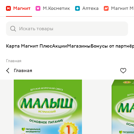
Магнит
М.Косметик
Аптека
Магнит М
Карта Магнит Плюс
Акции
Магазины
Бонусы от партнё
Главная
Главная