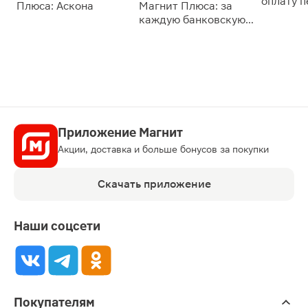
оплату 
Плюса: Аскона
Магнит Плюса: за
сессии: 
каждую банковскую
карту
Приложение Магнит
Акции, доставка и больше бонусов за покупки
Скачать приложение
Наши соцсети
Покупателям