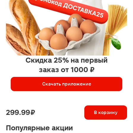
водой или чаем и жизнь пре
Скажите можно в аптеке ку
витамины и не заморачиват
Можно,но хорошего качест
дорогие и таблеток я уже
достаточно наелась.А смесь
вкусная!Упаковка отличного
качества ,а еще мерная ло
прилагается.
Скидка 25% на первый
Спасибо Малыш!Ты помога
людям чувствовать себя
заказ от 1000 ₽
счастливыми!
Скачать приложение
299.99 ₽
В корзину
Популярные акции