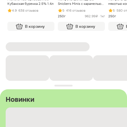
Кубанская буренка 2.5% 1.4л
Snickers Minis с карамелью
мякотью ко
арахисом и нугой
4.9
· 638 отзывов
5
· 416 отзывов
5
· 580 о
250г
962.99 ₽ · 1кг
250г
В корзину
В корзину
Новинки