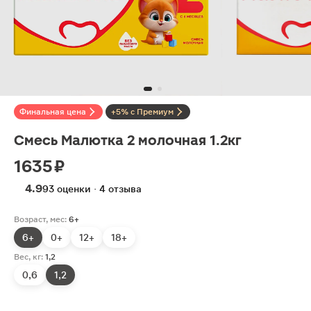
Финальная цена
+5% с Премиум
Смесь Малютка 2 молочная 1.2кг
1635 ₽
4.9
93 оценки · 4 отзыва
Возраст, мес:
6+
6+
0+
12+
18+
Вес, кг:
1,2
0,6
1,2