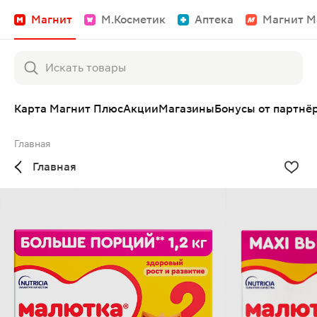
Магнит
М.Косметик
Аптека
Магнит М
Карта Магнит Плюс
Акции
Магазины
Бонусы от партнё
Главная
Главная