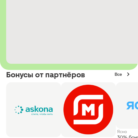
Бонусы от партнёров
Все
Ясно
30% бон