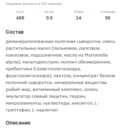
Пищевая ценность в 100 граммах
Ккал
Белки
Жиры
Углеводы
485
9.5
24
55
Состав
деминерализованная молочная сыворотка, смесь
растительных масел (пальмовое, рапсовое,
кокосовое, подсолнечное, масло из Mortierella
alpina), мальтодекстрин, молоко обезжиренное,
пребиотики (галактоолигосахара,
фруктоолигосахара), лактоза, концентрат белков
молочной сыворотки, минеральные вещества,
рыбий жир, витаминный комплекс, холин,
эмульгатор соевый лецитин, таурин,
микроэлементы, нуклеотиды, инозитол, L-
триптофан, L-карнитин
Описание