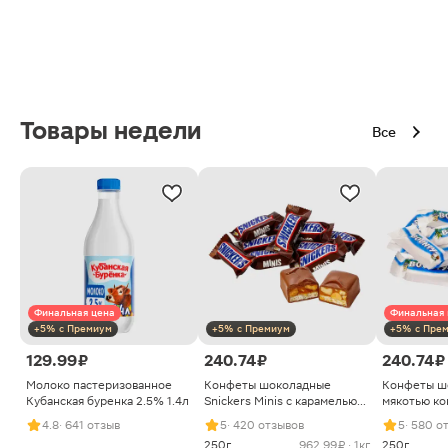
Товары недели
Все
Финальная цена
Финальная 
+5% с Премиум
+5% с Премиум
+5% с Пре
129.99 ₽
240.74 ₽
240.74 ₽
Молоко пастеризованное
Конфеты шоколадные
Конфеты ш
Кубанская буренка 2.5% 1.4л
Snickers Minis с карамелью
мякотью ко
арахисом и нугой
4.8
· 641 отзыв
5
· 420 отзывов
5
· 580 о
250г
962.99 ₽ · 1кг
250г