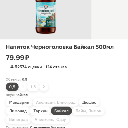
Напиток Черноголовка Байкал 500мл
79.99 ₽
4.9
2374 оценки · 124 отзыва
Объем, л:
0,5
0,5
1
1,5
2
Вкус:
Байкал
Мандарин
Апельсин, Виноград
Дюшес
Лимонад
Тархун
Байкал
Лайм, Лимон
Виноград
Апельсин, Юдзу
Тип упаковки:
Стеклянная бутылка