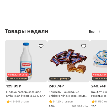
Товары недели
Все
Финальная цена
Финальная 
+5% с Премиум
+5% с Премиум
+5% с Пре
129.99 ₽
240.74 ₽
240.74 ₽
Молоко пастеризованное
Конфеты шоколадные
Конфеты ш
Кубанская буренка 2.5% 1.4л
Snickers Minis с карамелью
мякотью ко
арахисом и нугой
4.8
· 641 отзыв
5
· 420 отзывов
5
· 580 о
250г
962.99 ₽ · 1кг
250г