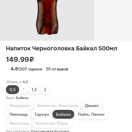
Напиток Черноголовка Байкал 500мл
149.99 ₽
4.8
1207 оценок · 55 отзывов
Объем, л:
0,5
0,5
1
1,5
2
Вкус:
Байкал
Мандарин
Апельсин, Виноград
Дюшес
Лимонад
Тархун
Байкал
Лайм, Лимон
Виноград
Апельсин, Юдзу
Тип упаковки:
Пластиковая бутылка