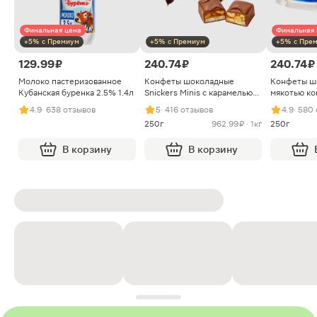
Финальная цена
Финальная 
+5% с Премиум
+5% с Премиум
+5% с Пре
129.99 ₽
240.74 ₽
240.74 ₽
Молоко пастеризованное
Конфеты шоколадные
Конфеты ш
Кубанская буренка 2.5% 1.4л
Snickers Minis с карамелью
мякотью ко
арахисом и нугой
4.9
· 638 отзывов
5
· 416 отзывов
4.9
· 580
250г
962.99 ₽ · 1кг
250г
В корзину
В корзину