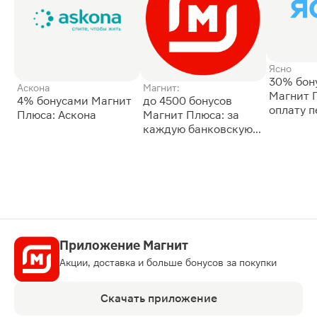
Ясно
30% бон
Аскона
Магнит:
Магнит 
4% бонусами Магнит
до 4500 бонусов
оплату 
Плюса: Аскона
Магнит Плюса: за
сессии: 
каждую банковскую
карту
Приложение Магнит
Акции, доставка и больше бонусов за покупки
Скачать приложение