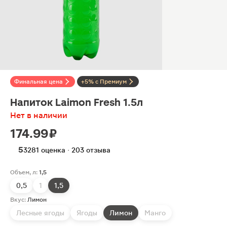
Финальная цена
+5% с Премиум
Напиток Laimon Fresh 1.5л
Нет в наличии
174.99 ₽
5
3281 оценка · 203 отзыва
Объем, л:
1,5
0,5
1
1,5
Вкус:
Лимон
Лесные ягоды
Ягоды
Лимон
Манго