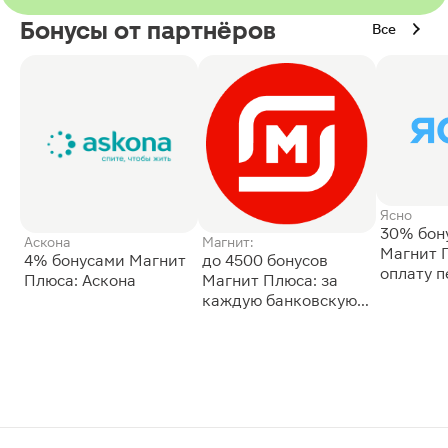
Бонусы от партнёров
Все
Ясно
30% бон
Аскона
Магнит:
Магнит 
4% бонусами Магнит
до 4500 бонусов
оплату 
Плюса: Аскона
Магнит Плюса: за
сессии: 
каждую банковскую
карту