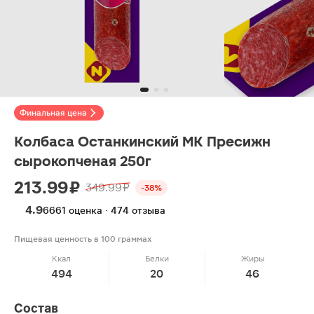
Финальная цена
Колбаса Останкинский МК Пресижн
сырокопченая 250г
213.99 ₽
349.99 ₽
-38%
4.9
6661 оценка · 474 отзыва
Пищевая ценность в 100 граммах
Ккал
Белки
Жиры
494
20
46
Состав