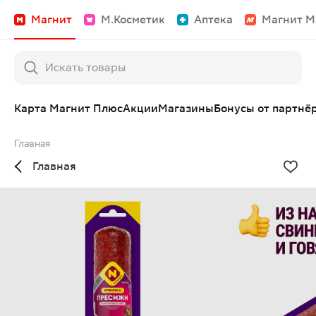
Магнит
М.Косметик
Аптека
Магнит М
Карта Магнит Плюс
Акции
Магазины
Бонусы от партнё
Главная
Главная