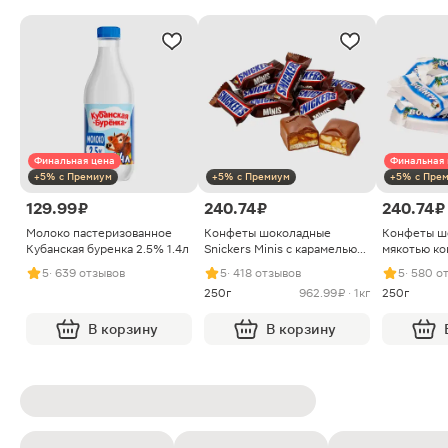
Финальная цена
Финальная 
+5% с Премиум
+5% с Премиум
+5% с Пре
129.99 ₽
240.74 ₽
240.74 ₽
Молоко пастеризованное
Конфеты шоколадные
Конфеты ш
Кубанская буренка 2.5% 1.4л
Snickers Minis с карамелью
мякотью ко
арахисом и нугой
5
· 639 отзывов
5
· 418 отзывов
5
· 580 о
250г
962.99 ₽ · 1кг
250г
В корзину
В корзину