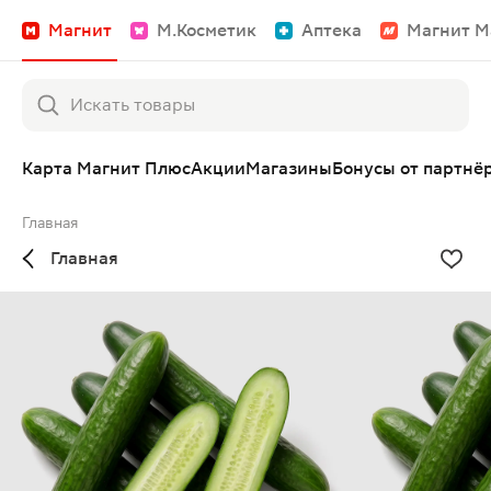
Магнит
М.Косметик
Аптека
Магнит М
Карта Магнит Плюс
Акции
Магазины
Бонусы от партнё
Главная
Главная