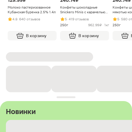
129.99 ₽
240.74 ₽
240.74 ₽
Молоко пастеризованное
Конфеты шоколадные
Конфеты ш
Кубанская буренка 2.5% 1.4л
Snickers Minis с карамелью
мякотью ко
арахисом и нугой
4.8
· 640 отзывов
5
· 419 отзывов
5
· 580 о
250г
962.99 ₽ · 1кг
250г
В корзину
В корзину
Новинки