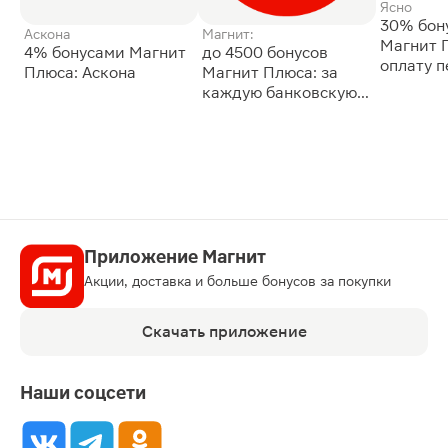
Ясно
30% бон
Аскона
Магнит:
Магнит 
4% бонусами Магнит
до 4500 бонусов
оплату 
Плюса: Аскона
Магнит Плюса: за
сессии: 
каждую банковскую
карту
Приложение Магнит
Акции, доставка и больше бонусов за покупки
Скачать приложение
Наши соцсети