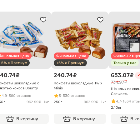
Финальная цена
Финальная цена
Финальная це
+5% с Премиум
+5% с Премиум
Только у нас
40.74 ₽
240.74 ₽
653.07 ₽
-
734.97 ₽
онфеты шоколадные с
Конфеты шоколадные Twix
якотью кокоса Bounty
Minis
Шашлык из сви
Свежесть
4.9
· 580 отзывов
5
· 330 отзывов
4.7
· 1534 отз
50г
962.99 ₽ · 1кг
250г
962.99 ₽ · 1кг
2.10кг
В корзину
В корзину
В к