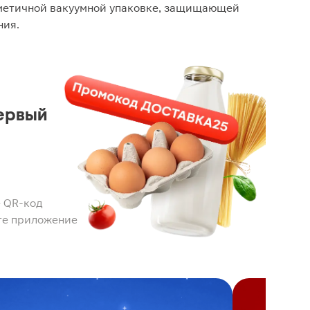
рметичной вакуумной упаковке, защищающей
ния.
ервый
 QR-код
те приложение