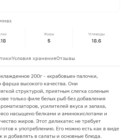
аммах
елки
Жиры
Углеводы
.18
5
18.6
тики
Условия хранения
Отзывы
охлажденное 200г - «крабовые» палочки,
 фарша высокого качества. Они
ягкой структурой, приятным слегка соленым
нове только филе белых рыб без добавления
роматизаторов, усилителей вкуса и запаха,
мясо насыщено белками и аминокислотами и
ество жиров. Этот деликатес не требует
готов к употреблению. Его можно есть как в виде
к и добавлять в салаты и основные блюда.