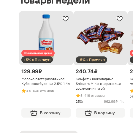
Товары недели
Финальная цена
+5% с Премиум
+5% с Премиум
129.99 ₽
240.74 ₽
2
Молоко пастеризованное
Конфеты шоколадные
К
Кубанская буренка 2.5% 1.4л
Snickers Minis с карамелью
м
арахисом и нугой
4.9
· 638 отзывов
5
· 416 отзывов
2
250г
962.99 ₽ · 1кг
В корзину
В корзину