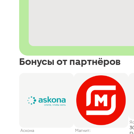
Бонусы от партнёров
Я
3
Аскона
Магнит:
П