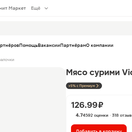
нит Маркет
Ещё
артнёров
Помощь
Вакансии
Партнёрам
О компании
палочки
Мясо сурими Vi
+5% с Премиум
126.99 ₽
4.7
4592 оценки · 318 отзы
Добавить в корзину