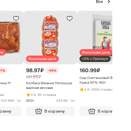
Все
на
Финальная цена
Финальная цена
+5% с Премиум
98.97 ₽
160.99 ₽
11%
-48%
191.99 ₽
Сыр Сметанковый Варвара
Краса 50% 160г
нины М
Колбаса Вязанка Молокуша
вареная весовая
4.9
· 2659 отзывов
ыва
4.8
· 90 отзывов
310.99 ₽ · 1кг
300г
329.9 ₽ · 1кг
орзину
В корзину
В корзину