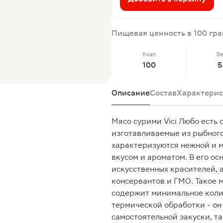
Пищевая ценность в 100 гр
Ккал
Б
100
5
Описание
Состав
Характерис
Мясо сурими Vici Любо есть 
изготавливаемые из рыбного
характеризуются нежной и м
вкусом и ароматом. В его ос
искусственных красителей, а
консервантов и ГМО. Такое 
содержит минимальное колич
термической обработки - он 
самостоятельной закуски, та