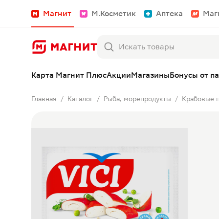
Магнит
М.Косметик
Аптека
Маг
Карта Магнит Плюс
Акции
Магазины
Бонусы от п
Главная
Каталог
Рыба, морепродукты
Крабовые 
/
/
/