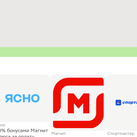
сно
0% бонусами Магнит
Магнит
Спортмастер
люса за оплату