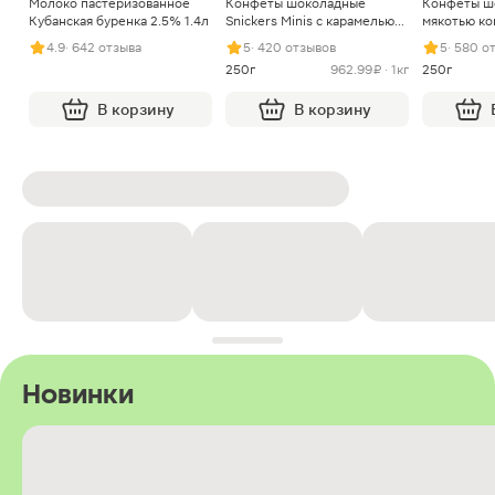
Молоко пастеризованное
Конфеты шоколадные
Конфеты ш
Кубанская буренка 2.5% 1.4л
Snickers Minis с карамелью
мякотью ко
арахисом и нугой
4.9
· 642 отзыва
5
· 420 отзывов
5
· 580 о
250г
962.99 ₽ · 1кг
250г
В корзину
В корзину
Новинки