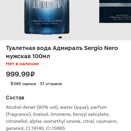
Туалетная вода Адмиралъ Sergio Nero
мужская 100мл
Нет в наличии
999.99 ₽
5
346 оценок · 37 отзывов
Состав
Alcohol denat (80% vol), water (aqua), parfum
(fragrance), linalool, limonene, benzyl salicylate,
citronellol, alpha-isomethyl ionone, citral, coumarin,
geraniol, CI 19140, CI 15985