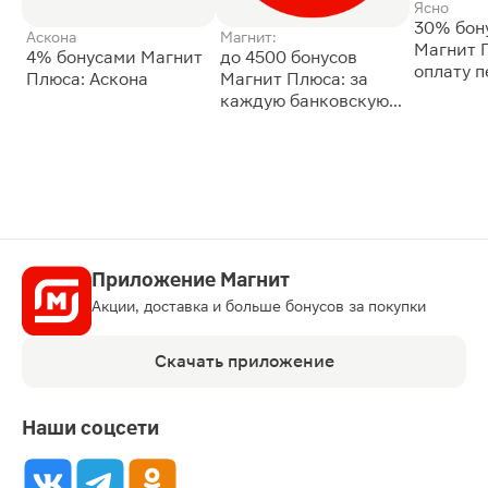
Ясно
30% бон
Аскона
Магнит:
Магнит 
4% бонусами Магнит
до 4500 бонусов
оплату 
Плюса: Аскона
Магнит Плюса: за
сессии: 
каждую банковскую
карту
Приложение Магнит
Акции, доставка и больше бонусов за покупки
Скачать приложение
Наши соцсети