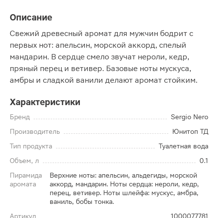
Описание
Свежий древесный аромат для мужчин бодрит с
первых нот: апельсин, морской аккорд, спелый
мандарин. В сердце смело звучат нероли, кедр,
пряный перец и ветивер. Базовые ноты мускуса,
амбры и сладкой ванили делают аромат стойким.
Характеристики
Бренд
Sergio Nero
Производитель
Юнитоп ТД
Тип продукта
Туалетная вода
Объем, л
0.1
Пирамида
Верхние ноты: апельсин, альдегиды, морской
аромата
аккорд, мандарин. Ноты сердца: нероли, кедр,
перец, ветивер. Ноты шлейфа: мускус, амбра,
ваниль, бобы тонка.
Артикул
1000077781