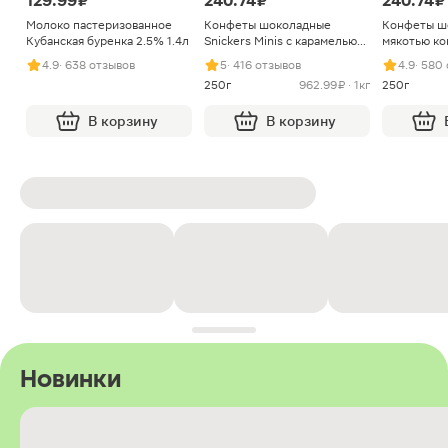
129.99 ₽
240.74 ₽
240.74 ₽
Молоко пастеризованное
Конфеты шоколадные
Конфеты ш
Кубанская буренка 2.5% 1.4л
Snickers Minis с карамелью
мякотью ко
арахисом и нугой
4.9
· 638 отзывов
5
· 416 отзывов
4.9
· 580
250г
962.99 ₽ · 1кг
250г
В корзину
В корзину
Новинки