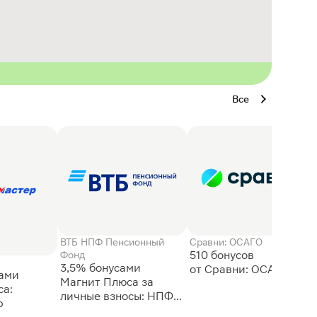
Все
ВТБ НПФ Пенсионный
Сравни: ОСАГО
510 бонусов
Фонд
3,5% бонусами
сами
Магнит Плюса за
а:
личные взносы: НПФ
р
ВТБ