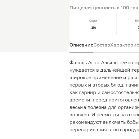
Пищевая ценность в 100 гр
Ккал
Б
35
Описание
Состав
Характерис
Фасоль Агро-Альянс темно-к
нуждается в дальнейшей те
широкое применение и расп
первых и вторых блюд, начи
как гарнир и самостоятельн
времени, перед приготовлени
весьма полезна для организ
волокон. И несмотря на отн
рекомендуют включать бобы 
переваривания этого продук