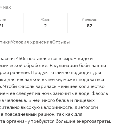
аммах
елки
Жиры
Углеводы
21
2
62
тики
Условия хранения
Отзывы
расная 450г поставляется в сыром виде и
рмической обработке. В кулинарии бобы нашли
ространение. Продукт отлично подходит для
нки для несладкой выпечки, может подаваться
о. Чтобы фасоль варилась меньшее количество
ем ее следует на ночь замочить в воде. Фасоль
ма человека. В ней много белка и пищевых
осительно высокую калорийность, диетологи
в повседневный рацион, так как для
та организму требуются большие энергозатраты.