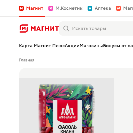
Магнит
М.Косметик
Аптека
Маг
Карта Магнит Плюс
Акции
Магазины
Бонусы от п
Главная