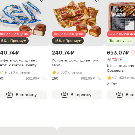
Финальная цена
Финальная цена
Финальная це
+5% с Премиум
+5% с Премиум
Только у нас
40.74 ₽
240.74 ₽
653.07 ₽
-
734.97 ₽
онфеты шоколадные с
Конфеты шоколадные Twix
якотью кокоса Bounty
Minis
Шашлык из сви
Свежесть
4.9
· 580 отзывов
5
· 330 отзывов
4.7
· 1534 отз
50г
962.99 ₽ · 1кг
250г
962.99 ₽ · 1кг
2.10кг
В корзину
В корзину
В к