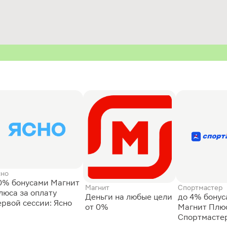
сно
0% бонусами Магнит
Магнит
Спортмастер
люса за оплату
Деньги на любые цели
до 4% бону
ервой сессии: Ясно
от 0%
Магнит Плюс
Спортмасте