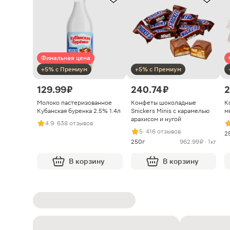
Финальная цена
+5% с Премиум
+5% с Премиум
129.99 ₽
240.74 ₽
2
Молоко пастеризованное
Конфеты шоколадные
К
Кубанская буренка 2.5% 1.4л
Snickers Minis с карамелью
м
арахисом и нугой
4.9
· 638 отзывов
5
· 416 отзывов
2
250г
962.99 ₽ · 1кг
В корзину
В корзину