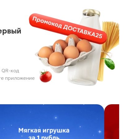
ервый
 QR-код
те приложение