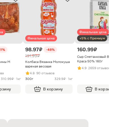
на
Финальная цена
Финальная цена
+5% с Премиум
98.97 ₽
160.99 ₽
11%
-48%
191.99 ₽
Сыр Сметанковый Варвара
Краса 50% 160г
нины М
Колбаса Вязанка Молокуша
вареная весовая
4.9
· 2659 отзывов
ыва
4.8
· 90 отзывов
310.99 ₽ · 1кг
300г
329.9 ₽ · 1кг
орзину
В корзину
В корзину