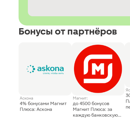
Бонусы от партнёров
Я
3
Аскона
Магнит:
П
4% бонусами Магнит
до 4500 бонусов
п
Плюса: Аскона
Магнит Плюса: за
каждую банковскую
карту