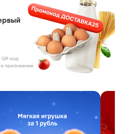
ервый
 QR-код
те приложение