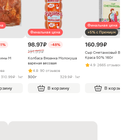
на
Финальная цена
Финальная цена
+5% с Премиум
98.97 ₽
160.99 ₽
11%
-48%
191.99 ₽
Сыр Сметанковый Варвара
Краса 50% 160г
нины М
Колбаса Вязанка Молокуша
вареная весовая
4.9
· 2665 отзывов
ыва
4.8
· 90 отзывов
310.99 ₽ · 1кг
300г
329.9 ₽ · 1кг
орзину
В корзину
В корзину