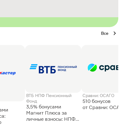
Все
ВТБ НПФ Пенсионный
Сравни: ОСАГО
510 бонусов
Фонд
3,5% бонусами
сами
Магнит Плюса за
а:
личные взносы: НПФ
р
ВТБ