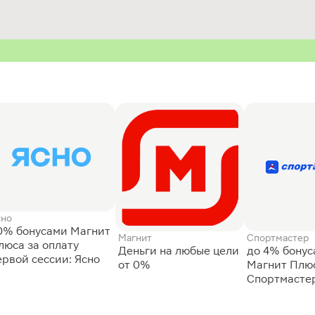
сно
0% бонусами Магнит
Магнит
Спортмастер
люса за оплату
Деньги на любые цели
до 4% бону
ервой сессии: Ясно
от 0%
Магнит Плюс
Спортмасте