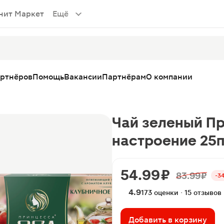
нит Маркет
Ещё
артнёров
Помощь
Вакансии
Партнёрам
О компании
Чай зеленый П
настроение 25
54.99 ₽
83.99 ₽
-3
4.9
173 оценки · 15 отзывов
Добавить в корзину