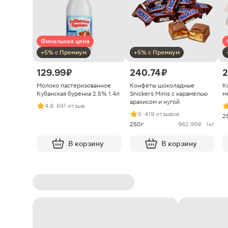
Финальная цена
+5% с Премиум
+5% с Премиум
129.99 ₽
240.74 ₽
2
Молоко пастеризованное
Конфеты шоколадные
К
Кубанская буренка 2.5% 1.4л
Snickers Minis с карамелью
м
арахисом и нугой
4.8
· 641 отзыв
5
· 419 отзывов
2
250г
962.99 ₽ · 1кг
В корзину
В корзину