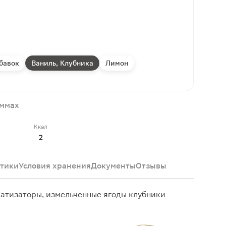
бавок
Ваниль, Клубника
Лимон
аммах
Ккал
2
тики
Условия хранения
Документы
Отзывы
матизаторы, измельченные ягоды клубники