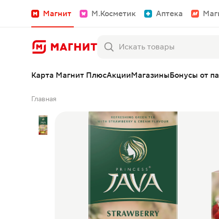
Магнит
М.Косметик
Аптека
Маг
Карта Магнит Плюс
Акции
Магазины
Бонусы от п
Главная