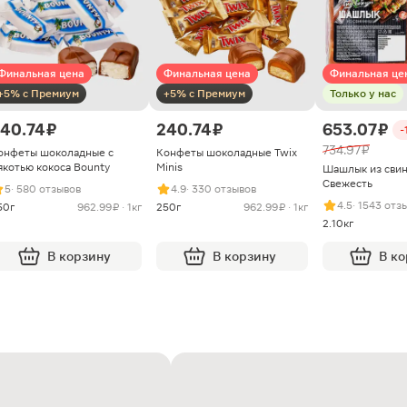
Финальная цена
Финальная цена
Финальная це
+5% с Премиум
+5% с Премиум
Только у нас
40.74 ₽
240.74 ₽
653.07 ₽
-
734.97 ₽
онфеты шоколадные с
Конфеты шоколадные Twix
якотью кокоса Bounty
Minis
Шашлык из сви
Свежесть
5
· 580 отзывов
4.9
· 330 отзывов
4.5
· 1543 отз
50г
962.99 ₽ · 1кг
250г
962.99 ₽ · 1кг
2.10кг
В корзину
В корзину
В к