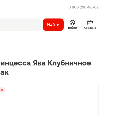
8 800 200-90-02
Найти
Войти
Корзина
ринцесса Ява Клубничное
пак
4%