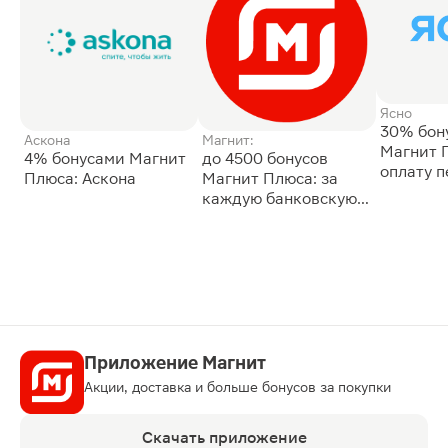
Ясно
30% бон
Аскона
Магнит:
Магнит 
4% бонусами Магнит
до 4500 бонусов
оплату 
Плюса: Аскона
Магнит Плюса: за
сессии: 
каждую банковскую
карту
Приложение Магнит
Акции, доставка и больше бонусов за покупки
Скачать приложение