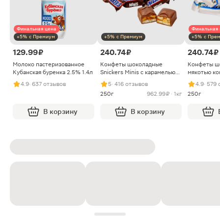
Финальная цена
Финальная 
+5% с Премиум
+5% с Премиум
+5% с Пре
129.99 ₽
240.74 ₽
240.74 ₽
Молоко пастеризованное
Конфеты шоколадные
Конфеты ш
Кубанская буренка 2.5% 1.4л
Snickers Minis с карамелью
мякотью ко
арахисом и нугой
4.9
· 637 отзывов
5
· 416 отзывов
4.9
· 579
250г
962.99 ₽ · 1кг
250г
В корзину
В корзину