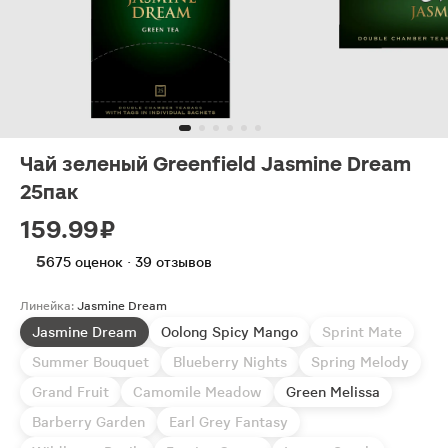
Чай зеленый Greenfield Jasmine Dream
25пак
159.99 ₽
5
675 оценок · 39 отзывов
Линейка:
Jasmine Dream
Jasmine Dream
Oolong Spicy Mango
Sprint Mate
Summer Bouquet
Blueberry Nights
Spring Melody
Grand Fruit
Camomile Meadow
Green Melissa
Barberry Garden
Earl Grey Fantasy