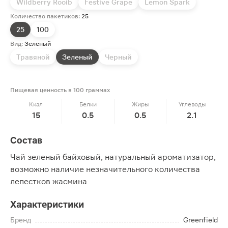
Wildberry Rooib
Festive Grape
Lemon Spark
Количество пакетиков:
25
25
100
Вид:
Зеленый
Травяной
Зеленый
Черный
Пищевая ценность в 100 граммах
Ккал
Белки
Жиры
Углеводы
15
0.5
0.5
2.1
Состав
Чай зеленый байховый, натуральный ароматизатор,
возможно наличие незначительного количества
лепестков жасмина
Характеристики
Бренд
Greenfield