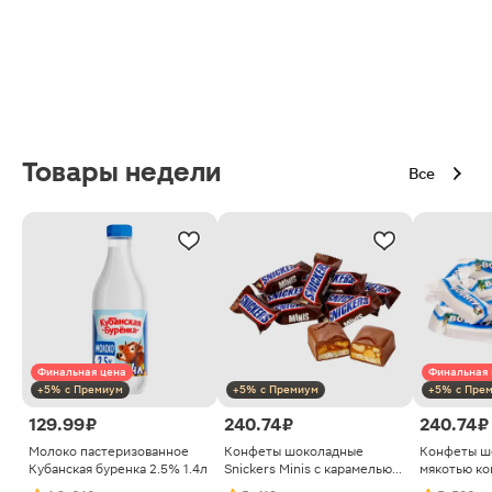
Товары недели
Все
Финальная цена
Финальная 
+5% с Премиум
+5% с Премиум
+5% с Пре
129.99 ₽
240.74 ₽
240.74 ₽
Молоко пастеризованное
Конфеты шоколадные
Конфеты ш
Кубанская буренка 2.5% 1.4л
Snickers Minis с карамелью
мякотью ко
арахисом и нугой