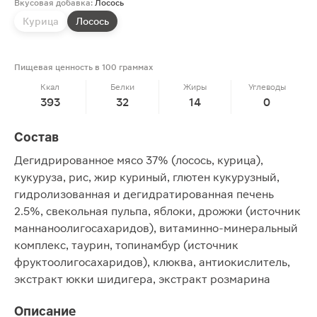
Вкусовая добавка:
Лосось
Курица
Лосось
Пищевая ценность в 100 граммах
Ккал
Белки
Жиры
Углеводы
393
32
14
0
Состав
Дегидрированное мясо 37% (лосось, курица),
кукуруза, рис, жир куриный, глютен кукурузный,
гидролизованная и дегидратированная печень
2.5%, свекольная пульпа, яблоки, дрожжи (источник
маннаноолигосахаридов), витаминно-минеральный
комплекс, таурин, топинамбур (источник
фруктоолигосахаридов), клюква, антиокислитель,
экстракт юкки шидигера, экстракт розмарина
Описание