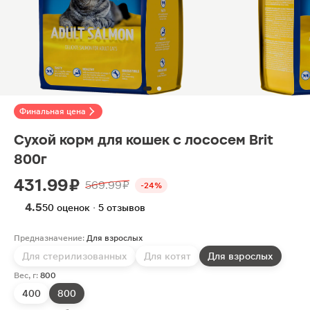
Финальная цена
Сухой корм для кошек с лососем Brit
800г
431.99 ₽
569.99 ₽
-24%
4.5
50 оценок · 5 отзывов
Предназначение:
Для взрослых
Для стерилизованных
Для котят
Для взрослых
Вес, г:
800
400
800