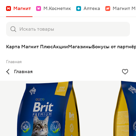
Магнит
М.Косметик
Аптека
Магнит М
Карта Магнит Плюс
Акции
Магазины
Бонусы от партнё
Главная
Главная