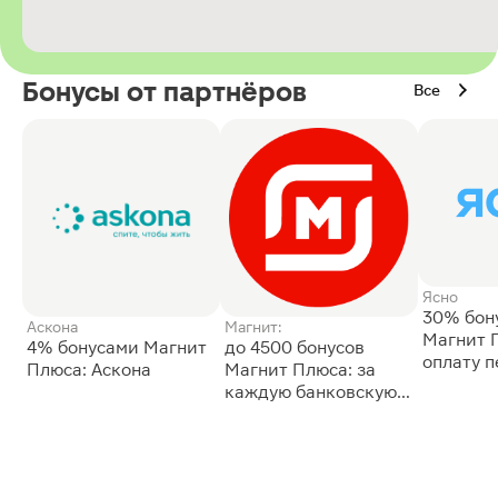
Бонусы от партнёров
Все
Ясно
30% бон
Аскона
Магнит:
Магнит 
4% бонусами Магнит
до 4500 бонусов
оплату 
Плюса: Аскона
Магнит Плюса: за
сессии: 
каждую банковскую
карту