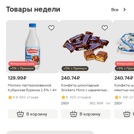
Товары недели
Все
Финальная цена
Финальная 
+5% с Премиум
+5% с Премиум
+5% с Пре
129.99 ₽
240.74 ₽
240.74 ₽
Молоко пастеризованное
Конфеты шоколадные
Конфеты ш
Кубанская буренка 2.5% 1.4л
Snickers Minis с карамелью
мякотью ко
арахисом и нугой
4.9
· 642 отзыва
5
· 420 отзывов
5
· 581 о
250г
962.99 ₽ · 1кг
250г
В корзину
В корзину