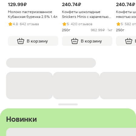
129.99 ₽
240.74 ₽
240.74 ₽
Молоко пастеризованное
Конфеты шоколадные
Конфеты ш
Кубанская буренка 2.5% 1.4л
Snickers Minis с карамелью
мякотью ко
арахисом и нугой
4.8
· 642 отзыва
5
· 420 отзывов
5
· 582 о
250г
962.99 ₽ · 1кг
250г
В корзину
В корзину
Новинки