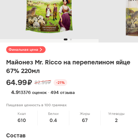
Финальная цена
Майонез Mr. Ricco на перепелином яйце
67% 220мл
64.99 ₽
82.99 ₽
-21%
4.9
13376 оценок · 494 отзыва
Пищевая ценность в 100 граммах
Ккал
Белки
Жиры
Углеводы
610
0.4
67
2
Состав