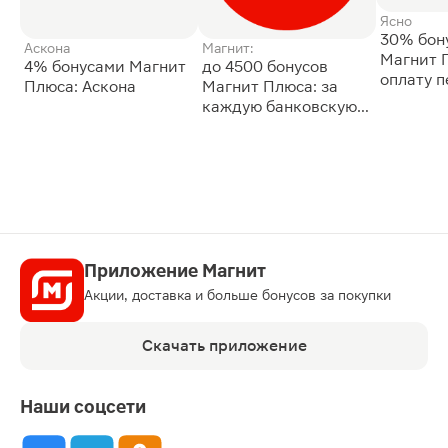
Ясно
30% бон
Аскона
Магнит:
Магнит 
4% бонусами Магнит
до 4500 бонусов
оплату 
Плюса: Аскона
Магнит Плюса: за
сессии: 
каждую банковскую
карту
Приложение Магнит
Акции, доставка и больше бонусов за покупки
Скачать приложение
Наши соцсети