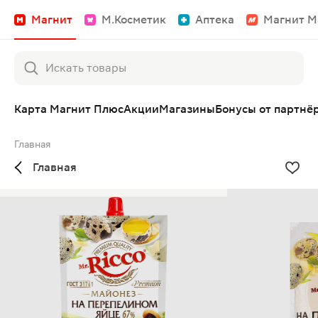
Магнит
М.Косметик
Аптека
Магнит М
Карта Магнит Плюс
Акции
Магазины
Бонусы от партнё
Главная
Главная