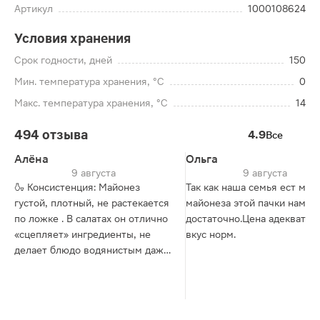
Артикул
1000108624
Условия хранения
Срок годности, дней
150
Мин. температура хранения, °C
0
Макс. температура хранения, °C
14
494 отзыва
4.9
Все
Алёна
Ольга
9 августа
9 августа
🍶 Консистенция: Майонез
Так как наша семья ест мал
густой, плотный, не растекается
майонеза этой пачки нам в
по ложке . В салатах он отлично
достаточно.Цена адекватная
«сцепляет» ингредиенты, не
вкус норм.
делает блюдо водянистым даже
спустя время . Цвет приятный,
кремовый, выглядит
натуральнее кипенно-белого .
· 👅 Вкус: Мягкий,