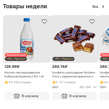
Товары недели
Все
Финальная цена
Финал
+5% с Премиум
+5% с Премиум
+5% с
129.99 ₽
240.74 ₽
240.
Молоко пастеризованное
Конфеты шоколадные Snickers
Конфе
Кубанская буренка 2.5% 1.4л
Minis с карамелью арахисом и
мякоть
нугой
4.9
· 638 отзывов
5
· 417 отзывов
4.9
250г
962.99 ₽ · 1кг
250г
В корзину
В корзину