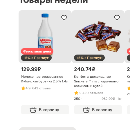
Финальная цена
+5% с Премиум
+5% с Премиум
129.99 ₽
240.74 ₽
2
Молоко пастеризованное
Конфеты шоколадные
К
Кубанская буренка 2.5% 1.4л
Snickers Minis с карамелью
м
арахисом и нугой
4.9
· 642 отзыва
5
· 420 отзывов
2
250г
962.99 ₽ · 1кг
В корзину
В корзину