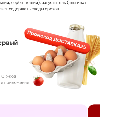
ция, сорбат калия), загуститель (альгинат
ожет содержать следы орехов
ервый
 QR-код
те приложение