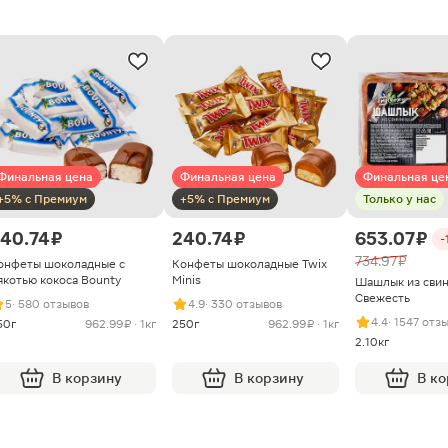
Финальная цена
Финальная цена
Финальная це
+5% с Премиум
+5% с Премиум
Только у нас
40.74 ₽
240.74 ₽
653.07 ₽
-
734.97 ₽
онфеты шоколадные с
Конфеты шоколадные Twix
якотью кокоса Bounty
Minis
Шашлык из сви
Свежесть
5
· 580 отзывов
4.9
· 330 отзывов
4.4
· 1547 отз
50г
962.99 ₽ · 1кг
250г
962.99 ₽ · 1кг
2.10кг
В корзину
В корзину
В к