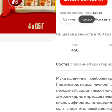
Вид сладкой начинки:
Какао
Ваниль
Какао
Показать 
Пищевая ценность в 100 гр
Ккал
Б
450
Состав
Описание
Характерис
Мука пшеничная хлебопекарн
(пальмовое, подсолнечное), 
глюкозный, сироп глюкозно
хлебопекарные прессованны
кислот, эфиры полиглицерин
соль, спирт этиловый ректи