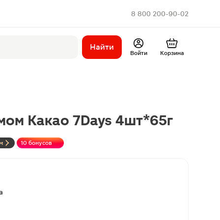
8 800 200-90-02
Найти
Войти
Корзина
мом Какао 7Days 4шт*65г
м
10 бонусов
а