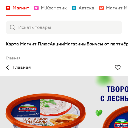
Магнит
М.Косметик
Аптека
Магнит М
Карта Магнит Плюс
Акции
Магазины
Бонусы от партнё
Главная
Главная