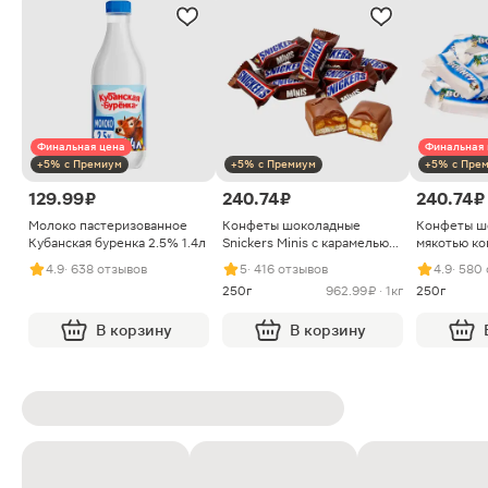
Финальная цена
Финальная 
+5% с Премиум
+5% с Премиум
+5% с Пре
129.99 ₽
240.74 ₽
240.74 ₽
Молоко пастеризованное
Конфеты шоколадные
Конфеты ш
Кубанская буренка 2.5% 1.4л
Snickers Minis с карамелью
мякотью ко
арахисом и нугой
4.9
· 638 отзывов
5
· 416 отзывов
4.9
· 580
250г
962.99 ₽ · 1кг
250г
В корзину
В корзину