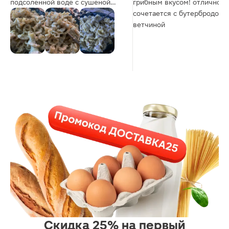
подсоленной воде с сушеной
грибным вкусом! отлично
зеленью , сливаю и добавляю
сочетается с бутербродом 
прям в кастрюлю с макаронами
ветчиной
это творожный сыр . Получается
очень вкусно и никто не скажет
что это не творожный сыр а
мудреный сливочный соки из
пачки ! Пользуйтесь на здоровье
😉
Скидка 25% на первый