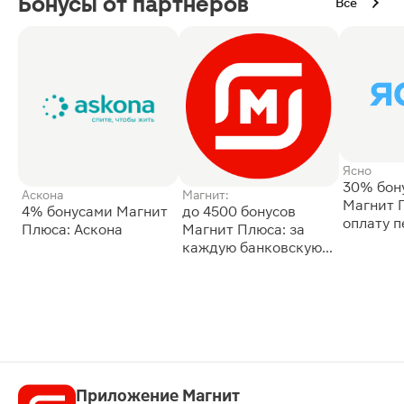
Бонусы от партнёров
Все
Ясно
30% бон
Аскона
Магнит:
Магнит 
4% бонусами Магнит
до 4500 бонусов
оплату 
Плюса: Аскона
Магнит Плюса: за
сессии: 
каждую банковскую
карту
Приложение Магнит