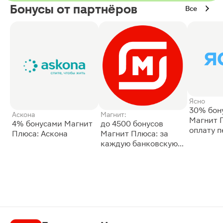
Бонусы от партнёров
Все
Ясно
30% бон
Аскона
Магнит:
Магнит 
4% бонусами Магнит
до 4500 бонусов
оплату 
Плюса: Аскона
Магнит Плюса: за
сессии: 
каждую банковскую
карту