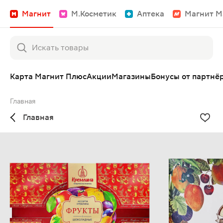
Магнит
М.Косметик
Аптека
Магнит М
Карта Магнит Плюс
Акции
Магазины
Бонусы от партнё
Главная
Главная