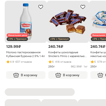
Финальная цена
Финальная 
+5% с Премиум
+5% с Премиум
+5% с Пре
129.99 ₽
240.74 ₽
240.74 ₽
Молоко пастеризованное
Конфеты шоколадные
Конфеты ш
Кубанская буренка 2.5% 1.4л
Snickers Minis с карамелью
мякотью ко
арахисом и нугой
4.9
· 637 отзывов
5
· 416 отзывов
5
· 579 о
250г
962.99 ₽ · 1кг
250г
В корзину
В корзину