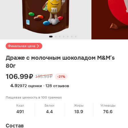
Финальная цена
Драже c молочным шоколадом M&M's
80г
106.99 ₽
135.99 ₽
-21%
4.9
2972 оценки · 128 отзывов
Пищевая ценность в 100 граммах
Ккал
Белки
Жиры
Углеводы
491
4.4
18.9
76.6
Состав