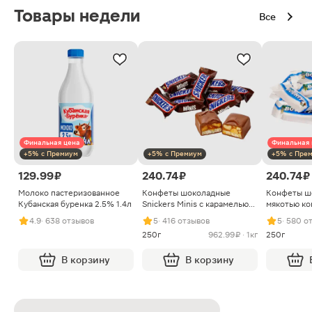
Товары недели
Все
Финальная цена
Финальная 
+5% с Премиум
+5% с Премиум
+5% с Пре
129.99 ₽
240.74 ₽
240.74 ₽
Молоко пастеризованное
Конфеты шоколадные
Конфеты ш
Кубанская буренка 2.5% 1.4л
Snickers Minis с карамелью
мякотью ко
арахисом и нугой
4.9
· 638 отзывов
5
· 416 отзывов
5
· 580 о
250г
962.99 ₽ · 1кг
250г
В корзину
В корзину