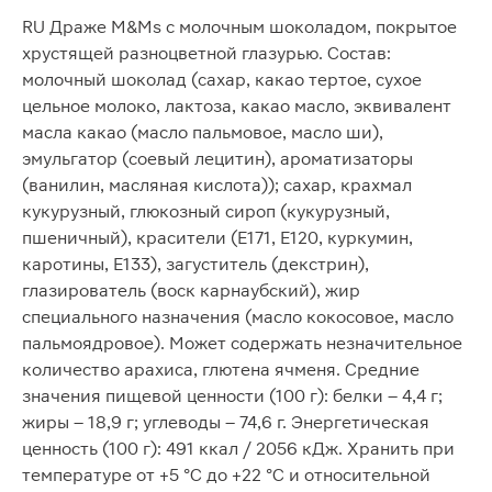
RU Драже M&Ms с молочным шоколадом, покрытое
хрустящей разноцветной глазурью. Состав:
молочный шоколад (сахар, какао тертое, сухое
цельное молоко, лактоза, какао масло, эквивалент
масла какао (масло пальмовое, масло ши),
эмульгатор (соевый лецитин), ароматизаторы
(ванилин, масляная кислота)); сахар, крахмал
кукурузный, глюкозный сироп (кукурузный,
пшеничный), красители (Е171, Е120, куркумин,
каротины, Е133), загуститель (декстрин),
глазирователь (воск карнаубский), жир
специального назначения (масло кокосовое, масло
пальмоядровое). Может содержать незначительное
количество арахиса, глютена ячменя. Средние
значения пищевой ценности (100 г): белки – 4,4 г;
жиры – 18,9 г; углеводы – 74,6 г. Энергетическая
ценность (100 г): 491 ккал / 2056 кДж. Хранить при
температуре от +5 °С до +22 °С и относительной