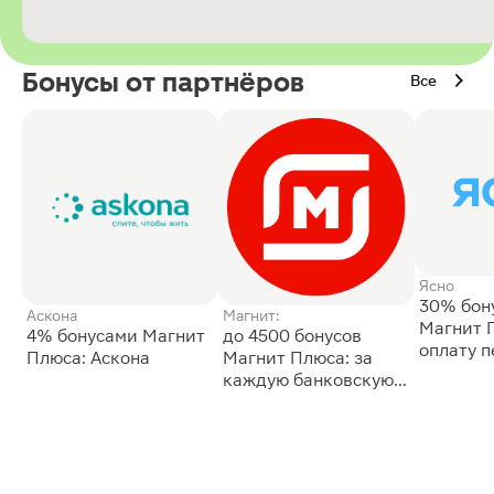
Бонусы от партнёров
Все
Ясно
30% бон
Аскона
Магнит:
Магнит 
4% бонусами Магнит
до 4500 бонусов
оплату 
Плюса: Аскона
Магнит Плюса: за
сессии: 
каждую банковскую
карту