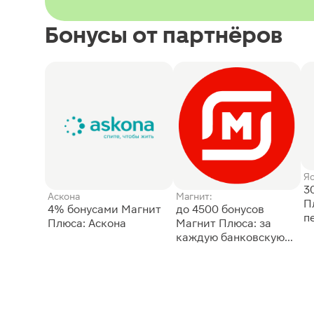
Бонусы от партнёров
Я
3
Аскона
Магнит:
П
4% бонусами Магнит
до 4500 бонусов
п
Плюса: Аскона
Магнит Плюса: за
каждую банковскую
карту