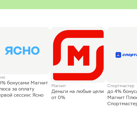
сно
0% бонусами Магнит
Магнит
Спортмастер
люса за оплату
Деньги на любые цели
до 4% бону
ервой сессии: Ясно
от 0%
Магнит Плюс
Спортмасте