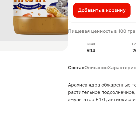
Добавить в корзину
Пищевая ценность в 100 гр
Ккал
Б
594
2
Состав
Описание
Характерис
Арахиса ядра обжаренные те
растительное подсолнечное, 
эмульгатор Е471, антиокисл