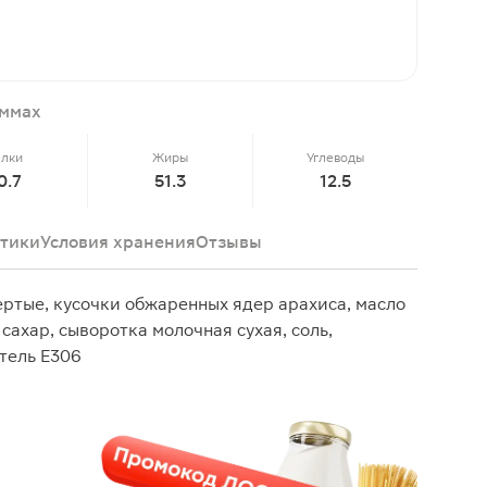
аммах
елки
Жиры
Углеводы
0.7
51.3
12.5
тики
Условия хранения
Отзывы
ртые, кусочки обжаренных ядер арахиса, масло
сахар, сыворотка молочная сухая, соль,
итель Е306