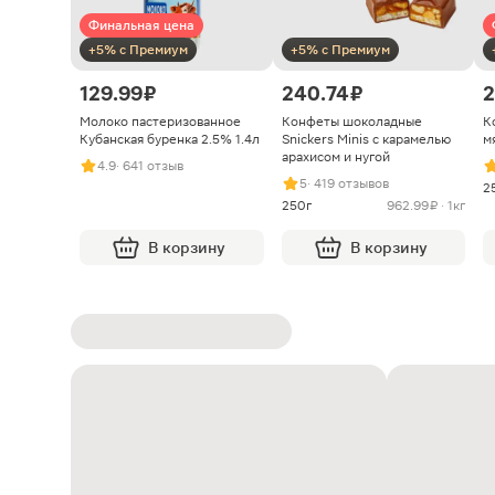
Финальная цена
+5% с Премиум
+5% с Премиум
129.99 ₽
240.74 ₽
2
Молоко пастеризованное
Конфеты шоколадные
К
Кубанская буренка 2.5% 1.4л
Snickers Minis с карамелью
м
арахисом и нугой
4.9
· 641 отзыв
5
· 419 отзывов
2
250г
962.99 ₽ · 1кг
В корзину
В корзину