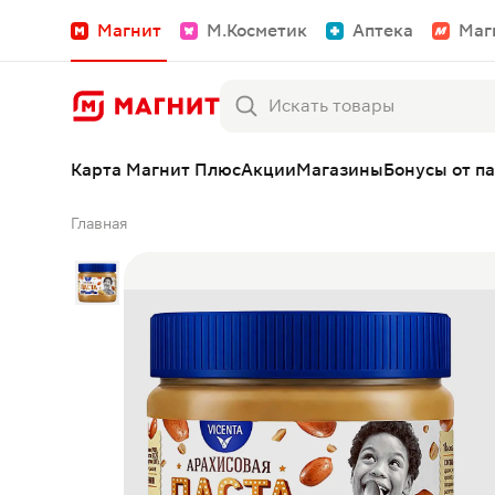
Магнит
М.Косметик
Аптека
Маг
Карта Магнит Плюс
Акции
Магазины
Бонусы от п
Главная