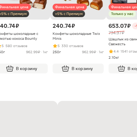
Финальная цена
Финальная цена
Финальная це
+5% с Премиум
+5% с Премиум
Только у нас
40.74 ₽
240.74 ₽
653.07 ₽
-
734.97 ₽
онфеты шоколадные с
Конфеты шоколадные Twix
якотью кокоса Bounty
Minis
Шашлык из сви
Свежесть
5
· 580 отзывов
5
· 330 отзывов
4.4
· 1541 отз
50г
962.99 ₽ · 1кг
250г
962.99 ₽ · 1кг
2.10кг
В корзину
В корзину
В к