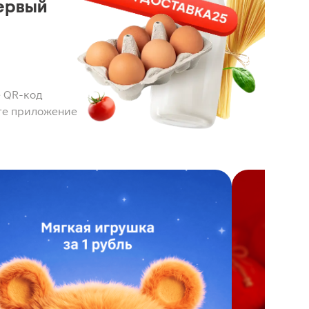
ервый
 QR-код
те приложение