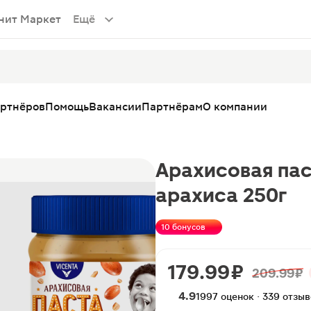
нит Маркет
Ещё
артнёров
Помощь
Вакансии
Партнёрам
О компании
Арахисовая пас
арахиса 250г
10 бонусов
179.99 ₽
209.99 ₽
4.9
1997 оценок · 339 отзы