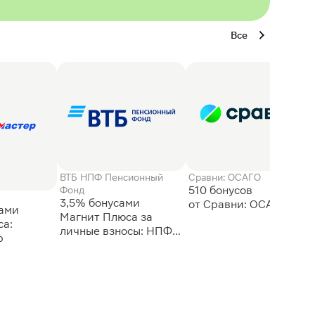
Все
ВТБ НПФ Пенсионный
Сравни: ОСАГО
510 бонусов
Фонд
3,5% бонусами
сами
Магнит Плюса за
а:
личные взносы: НПФ
р
ВТБ