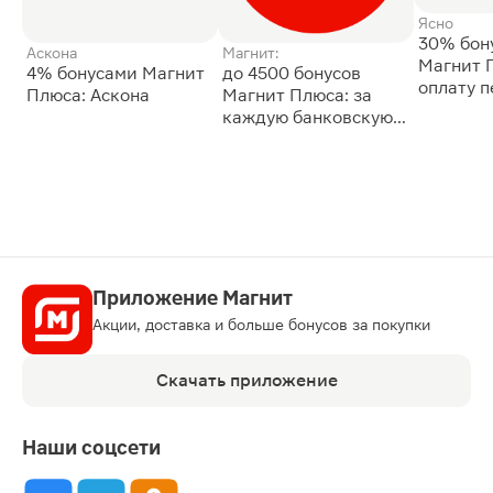
Ясно
30% бон
Аскона
Магнит:
Магнит 
4% бонусами Магнит
до 4500 бонусов
оплату 
Плюса: Аскона
Магнит Плюса: за
сессии: 
каждую банковскую
карту
Приложение Магнит
Акции, доставка и больше бонусов за покупки
Скачать приложение
Наши соцсети