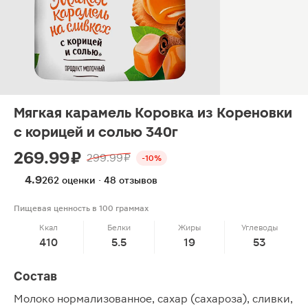
Мягкая карамель Коровка из Кореновки
с корицей и солью 340г
269.99 ₽
299.99 ₽
-10%
4.9
262 оценки · 48 отзывов
Пищевая ценность в 100 граммах
Ккал
Белки
Жиры
Углеводы
410
5.5
19
53
Состав
Молоко нормализованное, сахар (сахароза), сливки,