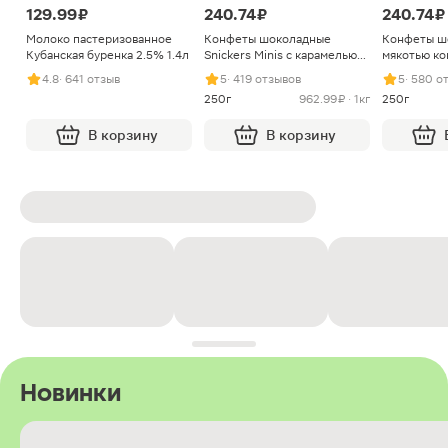
129.99 ₽
240.74 ₽
240.74 ₽
Молоко пастеризованное
Конфеты шоколадные
Конфеты ш
Кубанская буренка 2.5% 1.4л
Snickers Minis с карамелью
мякотью ко
арахисом и нугой
4.8
· 641 отзыв
5
· 419 отзывов
5
· 580 о
250г
962.99 ₽ · 1кг
250г
В корзину
В корзину
Новинки