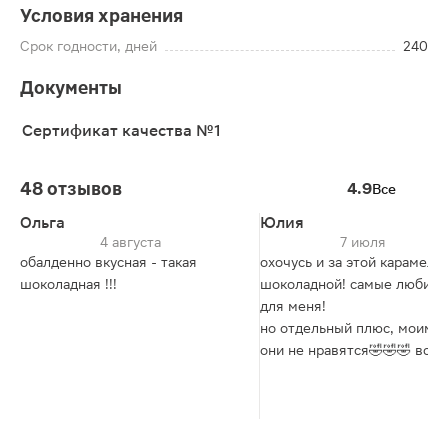
Условия хранения
Срок годности, дней
240
Документы
Сертификат качества №1
48 отзывов
4.9
Все
Ольга
Юлия
4 августа
7 июля
обалденно вкусная - такая
охочусь и за этой карамель
шоколадная !!!
шоколадной! самые любим
для меня!
но отдельный плюс, моим 
они не нравятся🤣🤣🤣 всё
достаётся мне)