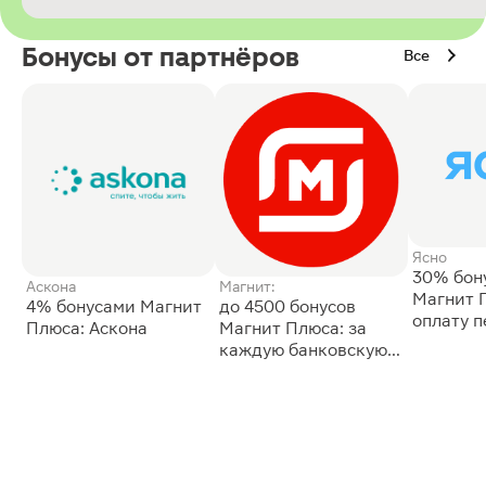
Бонусы от партнёров
Все
Ясно
30% бон
Аскона
Магнит:
Магнит 
4% бонусами Магнит
до 4500 бонусов
оплату 
Плюса: Аскона
Магнит Плюса: за
сессии: 
каждую банковскую
карту