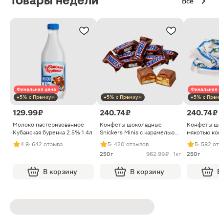
Товары недели
Все
Финальная цена
Финальная 
+5% с Премиум
+5% с Премиум
+5% с Пре
129.99 ₽
240.74 ₽
240.74 ₽
Молоко пастеризованное
Конфеты шоколадные
Конфеты ш
Кубанская буренка 2.5% 1.4л
Snickers Minis с карамелью
мякотью ко
арахисом и нугой
4.8
· 642 отзыва
5
· 420 отзывов
5
· 582 о
250г
962.99 ₽ · 1кг
250г
В корзину
В корзину