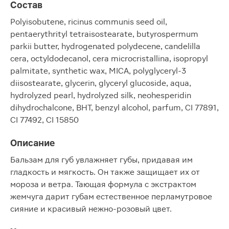
Состав
Polyisobutene, ricinus communis seed oil,
pentaerythrityl tetraisostearate, butyrospermum
parkii butter, hydrogenated polydecene, candelilla
cera, octyldodecanol, cera microcristallina, isopropyl
palmitate, synthetic wax, MICA, polyglyceryl-3
diisostearate, glycerin, glyceryl glucoside, aqua,
hydrolyzed pearl, hydrolyzed silk, neohesperidin
dihydrochalcone, BHT, benzyl alcohol, parfum, CI 77891,
CI 77492, CI 15850
Описание
Бальзам для губ увлажняет губы, придавая им
гладкость и мягкость. Он также защищает их от
мороза и ветра. Тающая формула с экстрактом
жемчуга дарит губам естественное перламутровое
сияние и красивый нежно-розовый цвет.