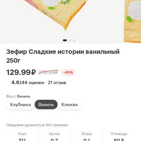
Зефир Сладкие истории ванильный
250г
129.99 ₽
239.99 ₽
-45%
4.6
244 оценки · 21 отзыв
Вкус:
Ваниль
Клубника
Ваниль
Клюква
Пищевая ценность в 100 граммах
Ккал
Белки
Жиры
Углеводы
311
0.7
0.1
80.5