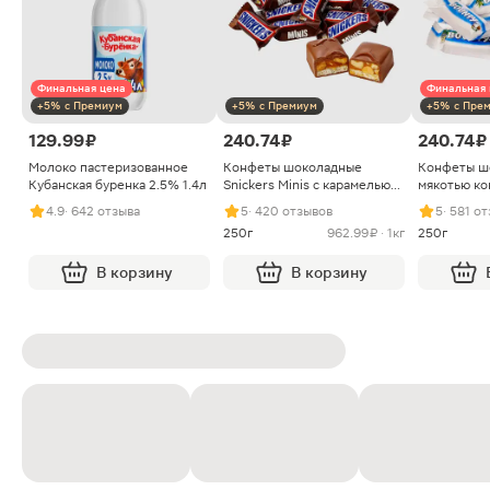
Финальная цена
Финальная 
+5% с Премиум
+5% с Премиум
+5% с Пре
129.99 ₽
240.74 ₽
240.74 ₽
Молоко пастеризованное
Конфеты шоколадные
Конфеты ш
Кубанская буренка 2.5% 1.4л
Snickers Minis с карамелью
мякотью ко
арахисом и нугой
4.9
· 642 отзыва
5
· 420 отзывов
5
· 581 о
250г
962.99 ₽ · 1кг
250г
В корзину
В корзину