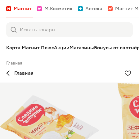
Магнит
М.Косметик
Аптека
Магнит М
Карта Магнит Плюс
Акции
Магазины
Бонусы от партнё
Главная
Главная