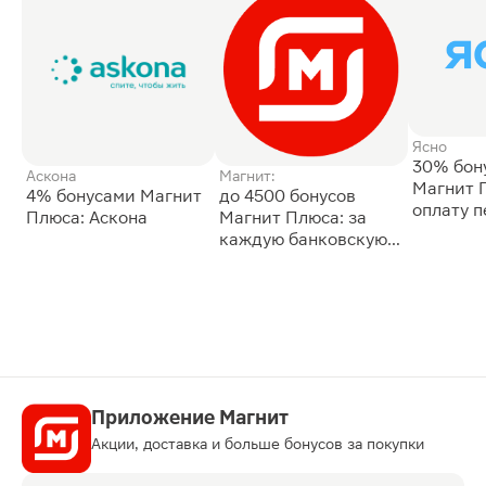
Ясно
30% бон
Аскона
Магнит:
Магнит 
4% бонусами Магнит
до 4500 бонусов
оплату 
Плюса: Аскона
Магнит Плюса: за
сессии: 
каждую банковскую
карту
Приложение Магнит
Акции, доставка и больше бонусов за покупки