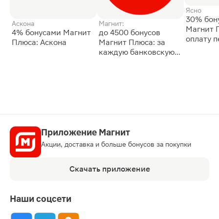
Ясно
30% бон
Аскона
Магнит:
Магнит 
4% бонусами Магнит
до 4500 бонусов
оплату 
Плюса: Аскона
Магнит Плюса: за
сессии: 
каждую банковскую
карту
Приложение Магнит
Акции, доставка и больше бонусов за покупки
Скачать приложение
Наши соцсети