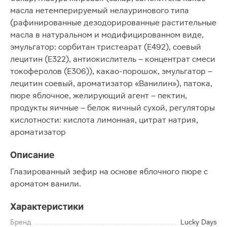
масла нетемперируемый нелауринового типа
(рафинированные дезодорированные растительные
масла в натуральном и модифицированном виде,
эмульгатор: сорбитан тристеарат (Е492), соевый
лецитин (Е322), антиокислитель – концентрат смеси
токоферолов (Е306)), какао-порошок, эмульгатор –
лецитин соевый, ароматизатор «Ванилин»), патока,
пюре яблочное, желирующий агент – пектин,
продукты яичные – белок яичный сухой, регуляторы
кислотности: кислота лимонная, цитрат натрия,
ароматизатор
Описание
Глазированный зефир на основе яблочного пюре с
ароматом ванили.
Характеристики
Бренд
Lucky Days