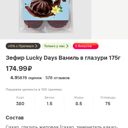
+5% с Премиум
Только у нас
5 бонусов
Зефир Lucky Days Ваниль в глазури 175г
174.99 ₽
4.9
5876 оценок · 578 отзывов
Пищевая ценность в 100 граммах
Ккал
Белки
Жиры
Углеводы
380
1.5
8.5
75
Состав
Сахар, глазурь жировая (сахар, заменитель какао-