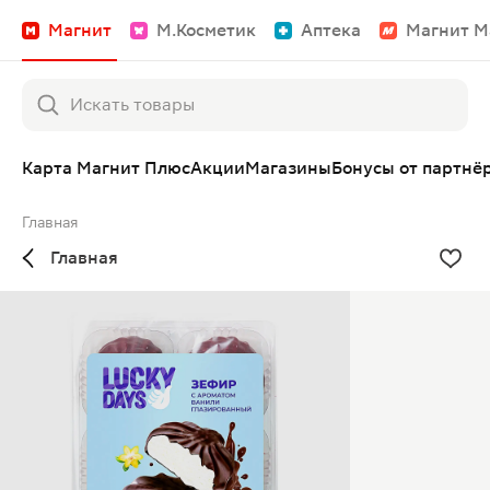
Магнит
М.Косметик
Аптека
Магнит М
Карта Магнит Плюс
Акции
Магазины
Бонусы от партнё
Главная
Главная