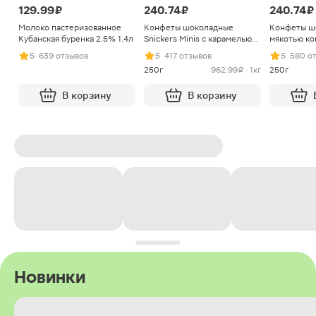
129.99 ₽
240.74 ₽
240.74 ₽
Молоко пастеризованное
Конфеты шоколадные
Конфеты ш
Кубанская буренка 2.5% 1.4л
Snickers Minis с карамелью
мякотью ко
арахисом и нугой
5
· 639 отзывов
5
· 417 отзывов
5
· 580 о
250г
962.99 ₽ · 1кг
250г
В корзину
В корзину
Новинки