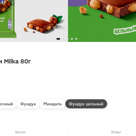
 Milka 80г
очный
Фундук
Миндаль
Фундук цельный
Белки
Жиры