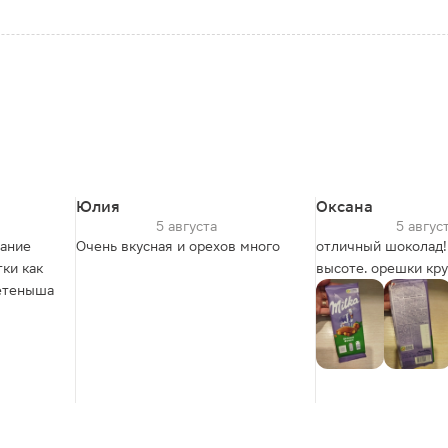
Юлия
Оксана
5 августа
5 авгус
тание
Очень вкусная и орехов много
отличный шоколад!
высоте. орешки кру
детеныша
годности хороший.
шоколад дочери)