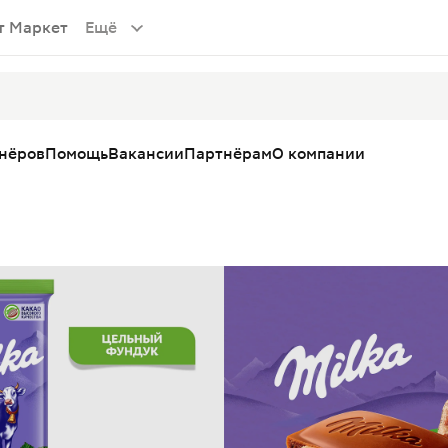
т Маркет
Ещё
тнёров
Помощь
Вакансии
Партнёрам
О компании