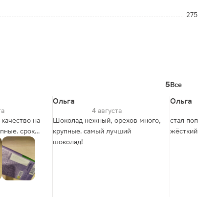
275
5
Все
Ольга
Ольга
та
4 августа
19
 качество на
Шоколад нежный, орехов много,
стал попадать
пные. срок
крупные. самый лучший
жёсткий фунду
 любимый
шоколад!