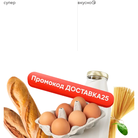
супер
вкусно😘