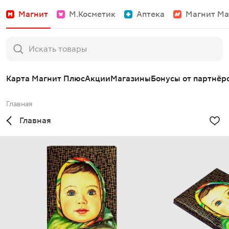
Магнит
М.Косметик
Аптека
Магнит Ма
Карта Магнит Плюс
Акции
Магазины
Бонусы от партнёр
Главная
Главная