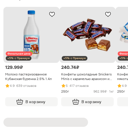
Финальная цена
Финал
+5% с Премиум
+5% с Премиум
+5% с
129.99 ₽
240.74 ₽
240.
Молоко пастеризованное
Конфеты шоколадные Snickers
Конфе
Кубанская буренка 2.5% 1.4л
Minis с карамелью арахисом и
мякоть
нугой
4.9
· 639 отзывов
5
· 417 отзывов
4.9
250г
962.99 ₽ · 1кг
250г
В корзину
В корзину