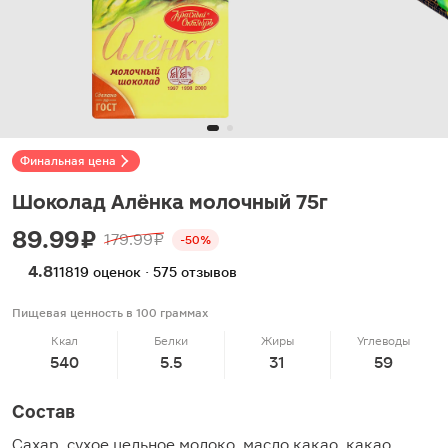
Финальная цена
Шоколад Алёнка молочный 75г
89.99 ₽
179.99 ₽
-50%
4.8
11819 оценок · 575 отзывов
Пищевая ценность в 100 граммах
Ккал
Белки
Жиры
Углеводы
540
5.5
31
59
Состав
Сахар, сухое цельное молоко, масло какао, какао