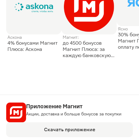
Ясно
30% бон
Аскона
Магнит:
Магнит 
4% бонусами Магнит
до 4500 бонусов
оплату 
Плюса: Аскона
Магнит Плюса: за
сессии: 
каждую банковскую
карту
Приложение Магнит
Акции, доставка и больше бонусов за покупки
Скачать приложение