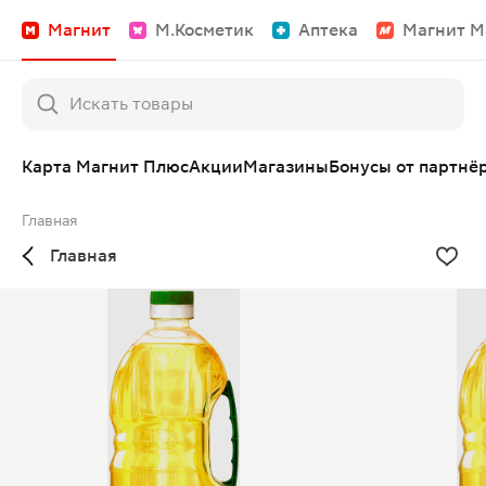
Магнит
М.Косметик
Аптека
Магнит М
Карта Магнит Плюс
Акции
Магазины
Бонусы от партнё
Главная
Главная