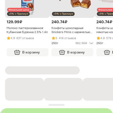
Финальная цена
Финальная 
+5% с Премиум
+5% с Премиум
+5% с Пре
129.99 ₽
240.74 ₽
240.74 ₽
Молоко пастеризованное
Конфеты шоколадные
Конфеты ш
Кубанская буренка 2.5% 1.4л
Snickers Minis с карамелью
мякотью ко
арахисом и нугой
4.9
· 637 отзывов
5
· 416 отзывов
4.9
· 579
250г
962.99 ₽ · 1кг
250г
В корзину
В корзину