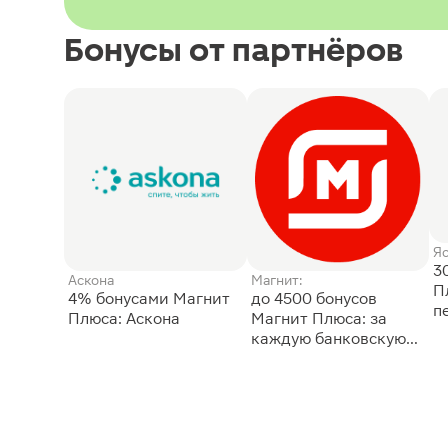
Бонусы от партнёров
Я
3
Аскона
Магнит:
П
4% бонусами Магнит
до 4500 бонусов
п
Плюса: Аскона
Магнит Плюса: за
каждую банковскую
карту