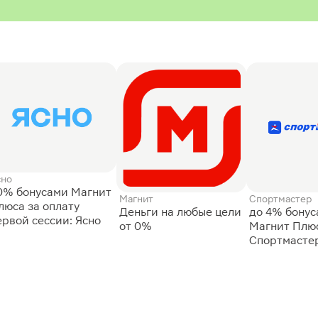
сно
0% бонусами Магнит
Магнит
Спортмастер
люса за оплату
Деньги на любые цели
до 4% бону
ервой сессии: Ясно
от 0%
Магнит Плюс
Спортмасте