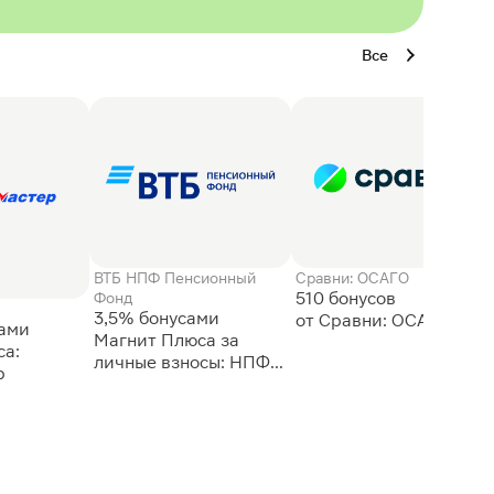
Все
ВТБ НПФ Пенсионный
Сравни: ОСАГО
510 бонусов
Фонд
3,5% бонусами
сами
Магнит Плюса за
а:
личные взносы: НПФ
р
ВТБ