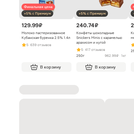
Финальная цена
+5% с Премиум
+5% с Премиум
129.99 ₽
240.74 ₽
2
Молоко пастеризованное
Конфеты шоколадные
К
Кубанская буренка 2.5% 1.4л
Snickers Minis с карамелью
м
арахисом и нугой
5
· 639 отзывов
5
· 417 отзывов
2
250г
962.99 ₽ · 1кг
В корзину
В корзину