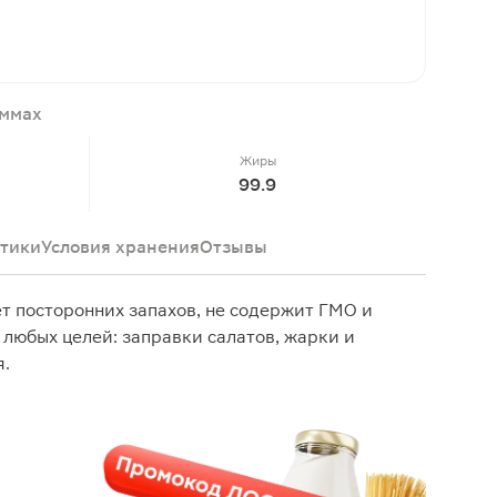
аммах
Жиры
99.9
тики
Условия хранения
Отзывы
т посторонних запахов, не содержит ГМО и
 любых целей: заправки салатов, жарки и
я.