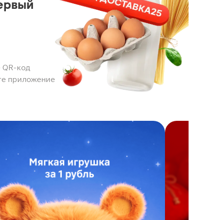
ервый
 QR-код
те приложение