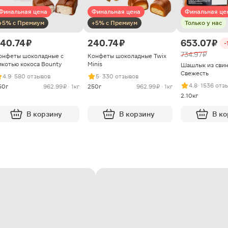
Финальная цена
Финальная цена
Финальная це
+5% с Премиум
+5% с Премиум
Только у нас
40.74 ₽
240.74 ₽
653.07 ₽
-
734.97 ₽
онфеты шоколадные с
Конфеты шоколадные Twix
якотью кокоса Bounty
Minis
Шашлык из сви
Свежесть
4.9
· 580 отзывов
5
· 330 отзывов
4.8
· 1536 отз
50г
962.99 ₽ · 1кг
250г
962.99 ₽ · 1кг
2.10кг
В корзину
В корзину
В к