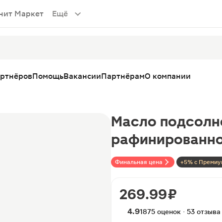
нит Маркет
Ещё
артнёров
Помощь
Вакансии
Партнёрам
О компании
Масло подсолн
рафинированно
Финальная цена
+5% с Премиу
269.99 ₽
4.9
1875 оценок · 53 отзыва