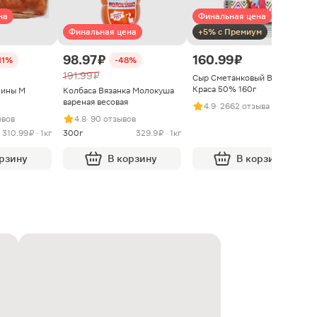
на
Финальная цена
Финальная цена
+5% с Премиум
98.97 ₽
160.99 ₽
11%
-48%
191.99 ₽
Сыр Сметанковый Варвара
Краса 50% 160г
нины М
Колбаса Вязанка Молокуша
вареная весовая
4.9
· 2662 отзыва
ывов
4.8
· 90 отзывов
310.99 ₽ · 1кг
300г
329.9 ₽ · 1кг
орзину
В корзину
В корзину